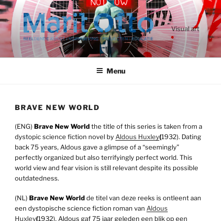
Ga
naar
de
Visual art
inhoud
Menu
BRAVE NEW WORLD
(ENG)
Brave New World
the title of this series is taken from a
dystopic science fiction novel by
Aldous Huxley
(
1932). Dating
back 75 years, Aldous gave a glimpse of a “seemingly”
perfectly organized but also terrifyingly perfect world. This
world view and fear vision is still relevant despite its possible
outdatedness.
(NL)
Brave New World
de titel van deze reeks is ontleent aan
een dystopische science fiction roman van
Aldous
Huxley
(
1932). Aldous gaf 75 jaar geleden een blik op een