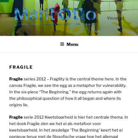
Ga
naar
de
Visual art
inhoud
Menu
FRAGILE
Fragile
series 2012 – Fragility is the central theme here. In the
canvas Fragile, we see the egg as a metaphor for vulnerability.
In the six-piece “The Beginning,” the egg returns again with
the philosophical question of how it all began and where its
origins lie.
Fragile
serie 2012 Kwetsbaarheid is hier het centrale thema. In
het doek Fragile zien we het ei als metafoor voor
kwetsbaarheid. In het zesdelige ‘The Beginning’ keert het ei
opnieuw terug met de filosofische vraag hoe het allemaal