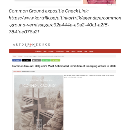
Common Ground expositie Check Link:
https://www.kortrijk.be/uitinkortrijk/agenda/e/common
-ground-vernissage/c62a444a-e9a2-40c1-a2f5-
784fee076a2f