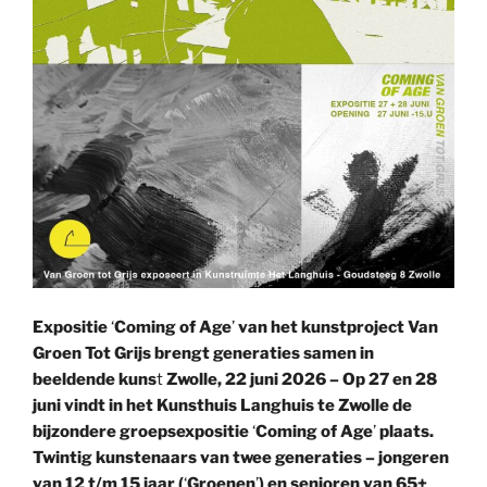
Expositie
‘
Coming of Age
’
van het kunstproject Van
Groen Tot Grijs brengt generaties samen in
beeldende kuns
t
Zwolle, 22 juni 2026 – Op 27 en 28
juni vindt in het Kunsthuis Langhuis te Zwolle de
bijzondere groepsexpositie
‘
Coming of Age
’
plaats.
Twintig kunstenaars van twee generaties – jongeren
van 12 t/m 15 jaar (
‘
Groenen
’
) en senioren van 65+