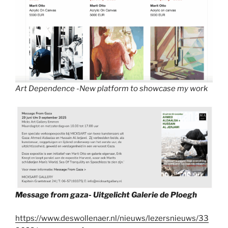
Art Dependence -New platform to showcase my work
Message from gaza- Uitgelicht Galerie de Ploegh
https://www.deswollenaer.nl/nieuws/lezersnieuws/33