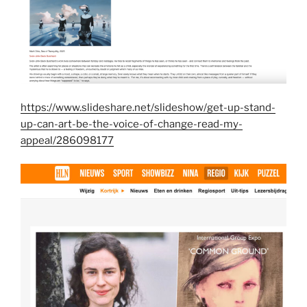
https://www.slideshare.net/slideshow/get-up-stand-
up-can-art-be-the-voice-of-change-read-my-
appeal/286098177