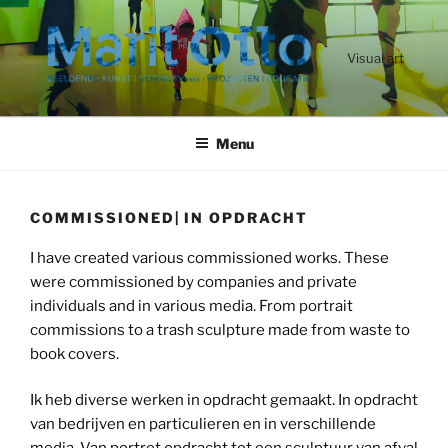
Ga
naar
de
Visual art
inhoud
Menu
COMMISSIONED| IN OPDRACHT
I have created various commissioned works. These
were commissioned by companies and private
individuals and in various media. From portrait
commissions to a trash sculpture made from waste to
book covers.
Ik heb diverse werken in opdracht gemaakt. In opdracht
van bedrijven en particulieren en in verschillende