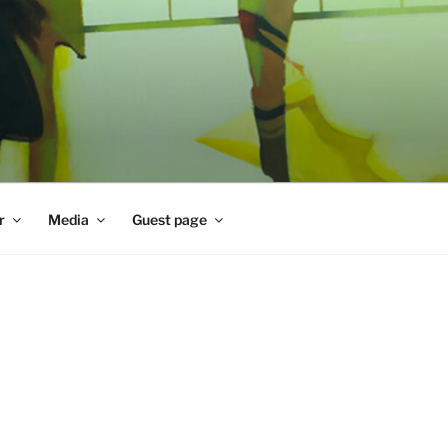
r
Media
Guest page