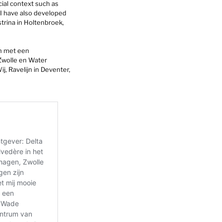
cial context such as
 I have also developed
strina in Holtenbroek,
en met een
Zwolle en Water
j, Ravelijn in Deventer,