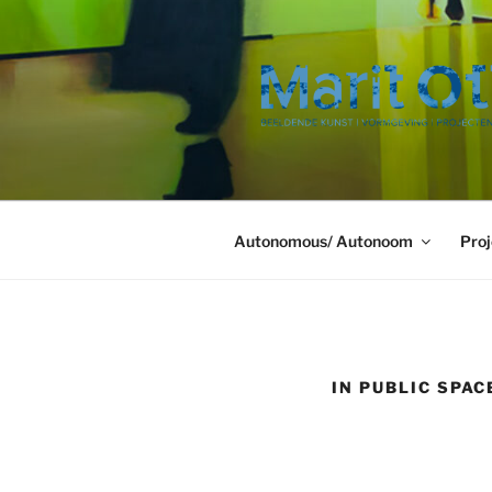
Ga
naar
de
inhoud
Autonomous/ Autonoom
Proj
IN PUBLIC SPAC