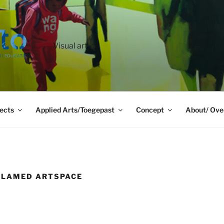
Visual art
ects
Applied Arts/Toegepast
Concept
About/ Ove
CLAMED ARTSPACE