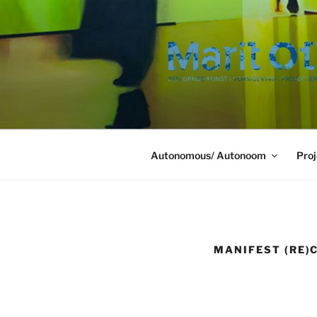
Ga
naar
de
inhoud
Autonomous/ Autonoom
Proj
MANIFEST (RE)