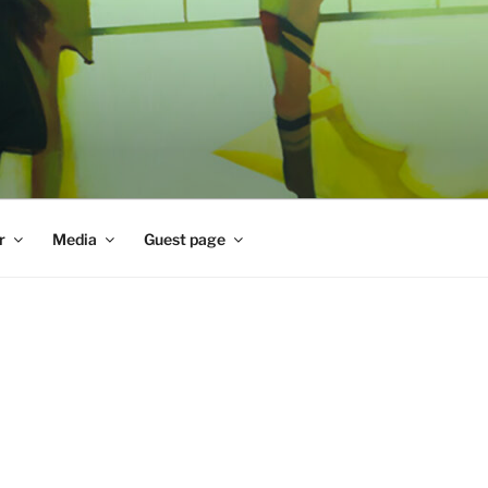
r
Media
Guest page