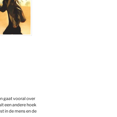
 gaat vooral over
nuit een andere hoek
st in de mens en de