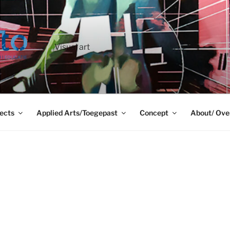
Visual art
ects
Applied Arts/Toegepast
Concept
About/ Ove