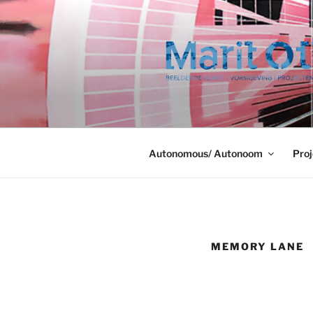
Ga
naar
de
inhoud
Autonomous/ Autonoom
Proj
MEMORY LANE