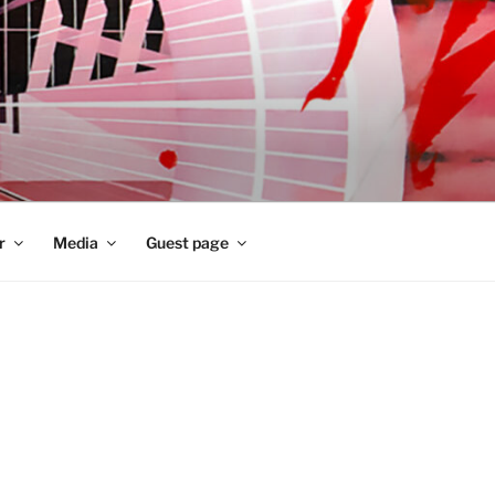
r
Media
Guest page