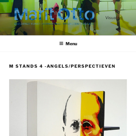
Ga
naar
de
Visual art
inhoud
Menu
M STANDS 4 -ANGELS/PERSPECTIEVEN