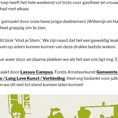
 groep heeft het hele weekend vol trots voor gastheer en vrou
had met elkaar.
g gemaakt door onze twee jonge deelnemers (Willemijn en Han
heel grappig om te zien.
 dit blok ‘Vind je Stem.’ We zijn naast dat het een geweldig leu
 even op adem kunnen komen van deze drukke laatste weken.
jaar weer door, en daarna plakken we als het aan ons ligt nog 3 
aakt door
Lassus Campus
, Fonds Amateurkunst
Gemeente 
 / Lang Leve Kunst / Verbinding
. Heel erg bedankt voor jull
en we dit niet tot stand kunnen laten komen!