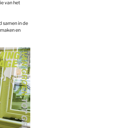
ie van het
ud samen in de
s maken en