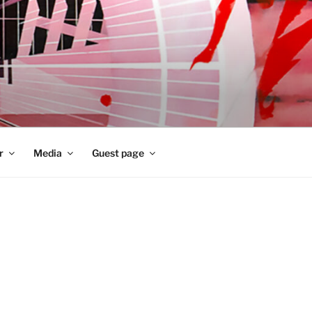
r
Media
Guest page