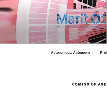
Ga
naar
de
inhoud
Autonomous/ Autonoom
Proj
COMING OF AGE 