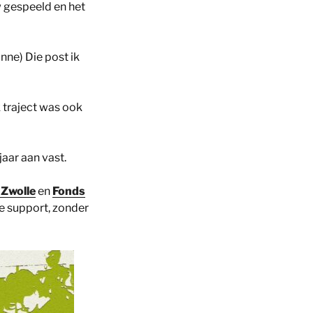
w gespeeld en het
ne) Die post ik
k traject was ook
jaar aan vast.
Zwolle
en
Fonds
ie support, zonder