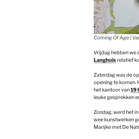
Coming Of Age | Van
Vrijdag hebben we de
Langhuis
relatief 
Zaterdag was de op
opening te komen. 
het kantoor van
19 
leuke gesprekken en
Zondag, werd het in 
wee kunstwerken ge
Marijke met De Nat