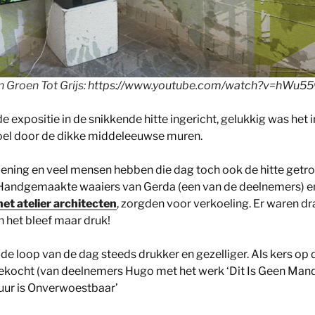
 Groen Tot Grijs:
https://www.youtube.com/watch?v=hWu
 expositie in de snikkende hitte ingericht, gelukkig was het 
koel door de dikke middeleeuwse muren.
ening en veel mensen hebben die dag toch ook de hitte getr
Handgemaakte waaiers van Gerda (een van de deelnemers) en 
het atelier architecten
, zorgden voor verkoeling. Er waren dr
 het bleef maar druk!
de loop van de dag steeds drukker en gezelliger. Als kers op d
kocht (van deelnemers Hugo met het werk ‘Dit Is Geen Manda
uur is Onverwoestbaar’