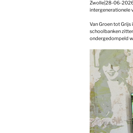
Zwolle|28-06-2026 |
intergenerationele 
Van Groen tot Grijs 
schoolbanken zitten
ondergedompeld wo