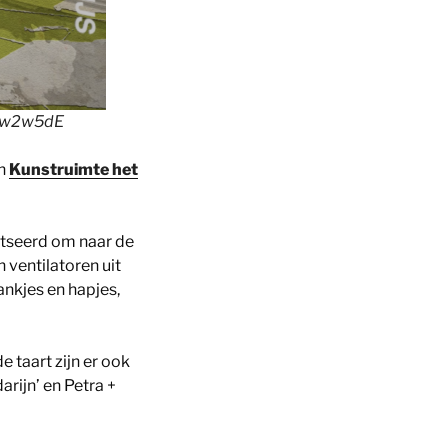
55w2w5dE
in
Kunstruimte het
otseerd om naar de
ventilatoren uit
ankjes en hapjes,
e taart zijn er ook
rijn’ en Petra +