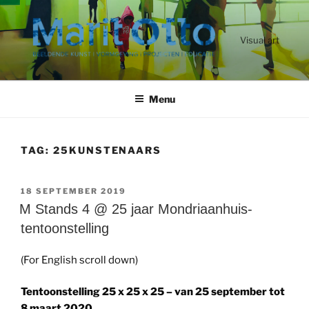
Ga
naar
de
Visual art
inhoud
Menu
TAG:
25KUNSTENAARS
GEPLAATST
18 SEPTEMBER 2019
OP
M Stands 4 @ 25 jaar Mondriaanhuis-
tentoonstelling
(For English scroll down)
Tentoonstelling 25 x 25 x 25 – van 25 september tot
8 maart 2020.