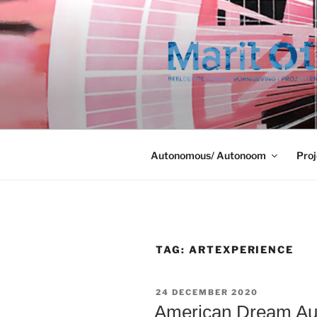
Ga
naar
de
inhoud
Autonomous/ Autonoom
Proj
TAG:
ARTEXPERIENCE
GEPLAATST
24 DECEMBER 2020
OP
American Dream Aud