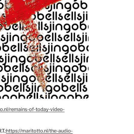
to.nl/remains-of-today-video-
T.:
https://maritotto.nl/the-audio-