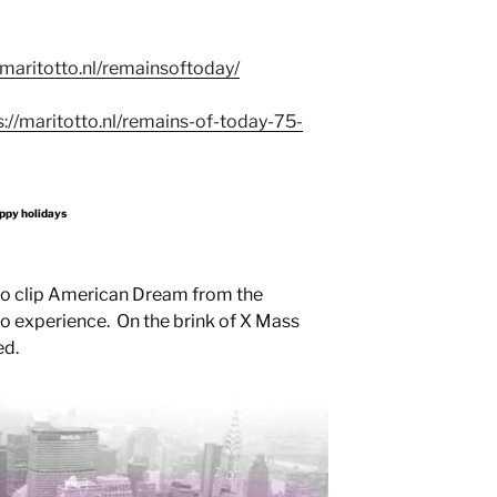
/maritotto.nl/remainsoftoday/
s://maritotto.nl/remains-of-today-75-
ppy holidays
deo clip American Dream from the
o experience. On the brink of X Mass
ed.