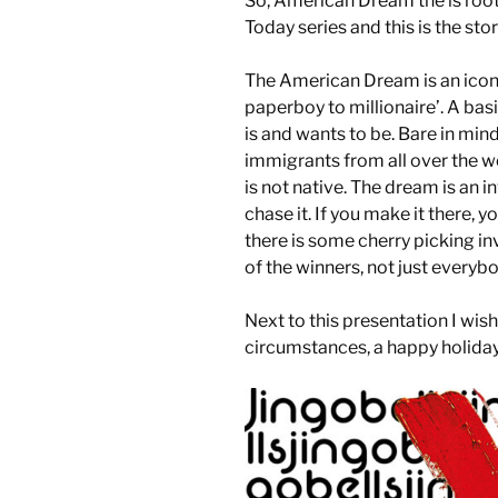
So, American Dream the is roo
Today series and this is the sto
The American Dream is an iconi
paperboy to millionaire’. A ba
is and wants to be. Bare in min
immigrants from all over the w
is not native. The dream is an 
chase it. If you make it there, 
there is some cherry picking i
of the winners, not just everyb
Next to this presentation I wish 
circumstances, a happy holida