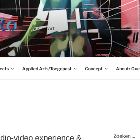
Visual art
ects
Applied Arts/Toegepast
Concept
About/ Ove
Zoeken
io-video experience &
naar: