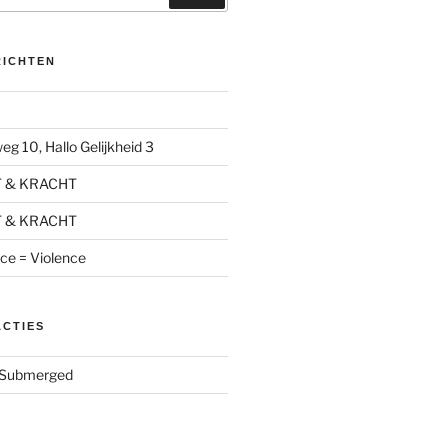
RICHTEN
g 10, Hallo Gelijkheid 3
T & KRACHT
T & KRACHT
nce = Violence
ACTIES
Submerged