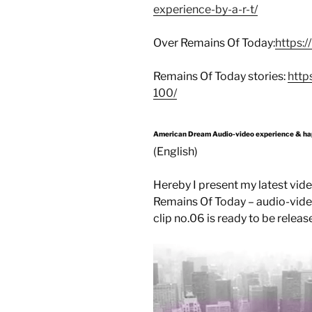
experience-by-a-r-t/
Over Remains Of Today:
https:/
Remains Of Today stories:
http
100/
American Dream Audio-video experience & ha
(English)
Hereby I present my latest vi
Remains Of Today – audio-vide
clip no.06 is ready to be releas