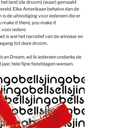
k; het land (de droom) (waar) gemaakt
wereld. Elke Amerikaan behalve dan de
 is de uitnodiging voor iedereen die er
ou make it there, you make it
et voor iedere
 is wel het narratief van de winnaar en
oegang tot deze droom.
ican Dream, wil ik iedereen ondanks de
jaar, hele fijne feestdagen wensen.