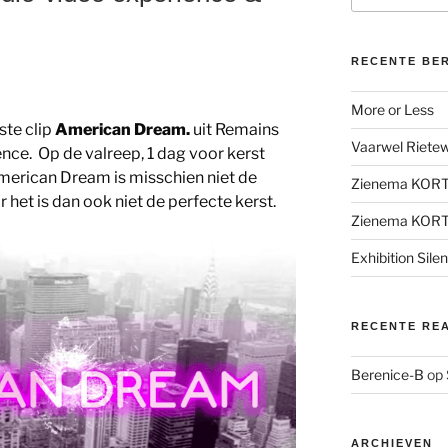
RECENTE BE
More or Less
ste clip
American Dream.
uit Remains
Vaarwel Rietewe
nce. Op de valreep, 1 dag voor kerst
 American Dream is misschien niet de
Zienema KOR
het is dan ook niet de perfecte kerst.
Zienema KOR
Exhibition Sile
RECENTE RE
Berenice-B
op
ARCHIEVEN