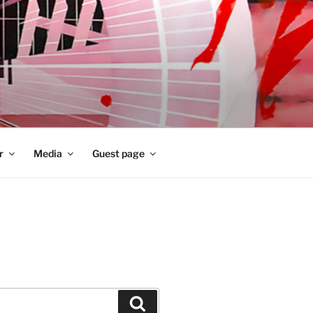
r
Media
Guest page
Zoeken