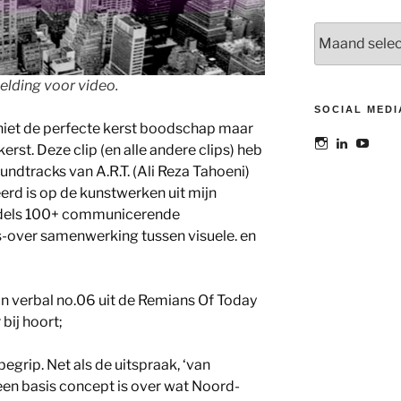
Archieven
elding voor video.
SOCIAL MEDI
iet de perfecte kerst boodschap maar
Bekijk
Bekijk
Bekij
kerst. Deze clip (en alle andere clips) heb
het
het
het
undtracks van A.R.T. (Ali Reza Tahoeni)
profiel
profiel
profie
van
van
van
eerd is op de kunstwerken uit mijn
@maoatelier
Marit
TheAt
ddels 100+ communicerende
op
Otto
op
Instagram
op
YouT
-over samenwerking tussen visuele. en
LinkedIn
n verbal no.06 uit de Remians Of Today
 bij hoort;
grip. Net als de uitspraak, ‘van
 een basis concept is over wat Noord-