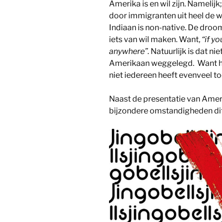
Amerika is en wil zijn. Namelij
door immigranten uit heel de 
Indiaan is non-native. De droom
iets van wil maken. Want,
“if y
anywhere”.
Natuurlijk is dat ni
Amerikaan weggelegd. Want het
niet iedereen heeft evenveel t
Naast de presentatie van Amer
bijzondere omstandigheden dit 