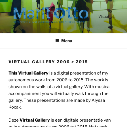
Ga
naar
de
Visual art
inhoud
Menu
VIRTUAL GALLERY 2006 > 2015
This Virtual Gallery
is a digital presentation of my
autonomous work from 2006 to 2015. The work is
shown on the walls of a virtual gallery. With musical
accompaniment you will virtually walk through the
gallery. These presentations are made by Alyssa
Kocak.
Deze
Virtual Gallery
is een digitale presentatie van