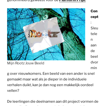
genomineerd geweest voor de
Pluriform Prijs.
Con
cept
:
Sleu
tele
n
aan
de
beel
dvor
Mijn Rootz Jouw Beeld
min
g over nieuwkomers. Een beeld van een ander is snel
gemaakt maar wat als je dieper in de individuele
verhalen duikt, kan je dan nog een makkelijk oordeel
vellen?
De leerlingen die deelnamen aan dit project vormen de