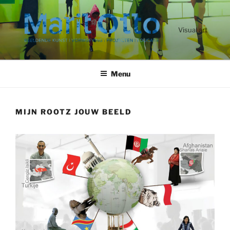
Ga
naar
de
Visual art
inhoud
Menu
MIJN ROOTZ JOUW BEELD