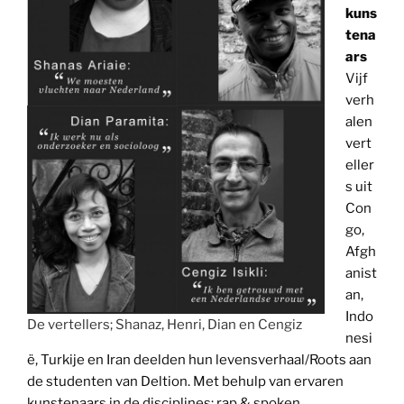
kuns
tena
ars
Vijf
verh
alen
vert
eller
s uit
Con
go,
Afgh
anist
an,
Indo
De vertellers; Shanaz, Henri, Dian en Cengiz
nesi
ë, Turkije en Iran deelden hun levensverhaal/Roots aan
de studenten van Deltion. Met behulp van ervaren
kunstenaars in de disciplines: rap & spoken,