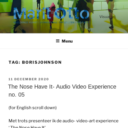
Ga
naar
de
Visual art
inhoud
Menu
TAG:
BORISJOHNSON
GEPLAATST
11 DECEMBER 2020
OP
The Nose Have It- Audio Video Experience
no. 05
(for English scroll down)
Met trots presenteer ik de audio- video-art experience
‘ The Nose Have It’.