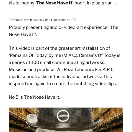
als je ineens ‘
The Nose Have It’
hoort in plaats van….
The Nose Have It- Audio Video Experience no. 05
Proudly presenting audio- video-art experience ‘ The
Nose Have It’.
This video is part of the greater art installation of
‘Remains Of Today’ by me (M.A.O.). Remains Of Today is
a series of 100 small communicating artworks.
Musician and producer Ali Reza Tahoeni a.k.a. A.R.T.
made soundtracks of the individual artworks. This
inspired me again to create the matching videoclips.
No 5 is The Nose Have It.