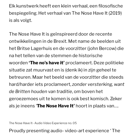
Elk kunstwerk heeft een klein verhaal, een filosofische
bespiegeling. Het verhaal van The Nose Have It (2019)
is als volgt.
The Nose Have It is geïnspireerd door de recente
ontwikkelingen in de Brexit. Met name de beelden uit
het Britse Lagerhuis en de voorzitter (john Bercow) die
na het tellen van de stemmen de historische
woorden
‘The no’s have it’
proclameert. Deze politieke
situatie zat muurvast en is (denk ik) in zijn geheel te
betreuren. Maar het beeld van de voorzitter die steeds
hard/harder iets proclameert,
zonder versterking, want
de Britten houden van traditie
, om boven het
geroezemoes uit te komen is ook best komisch. Zeker
als je ineens ‘
The Nose Have It’
hoort in plaats van….
The Nose Have It- Audio Video Experience no. 05
Proudly presenting audio- video-art experience ‘ The