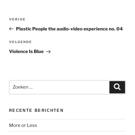
Bericht
Vorig
VORIGE
navigatie
bericht
Plastic People the audio-video experience no. 04
Volgend
VOLGENDE
bericht
Violence Is Blue
Zoeken
Zoeke
naar:
RECENTE BERICHTEN
More or Less