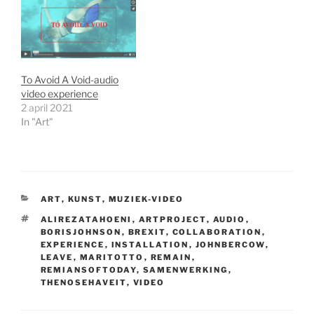
To Avoid A Void-audio
video experience
2 april 2021
In "Art"
CATEGORIEËN
ART
,
KUNST
,
MUZIEK-VIDEO
TAGS
ALIREZATAHOENI
,
ARTPROJECT
,
AUDIO
,
BORISJOHNSON
,
BREXIT
,
COLLABORATION
,
EXPERIENCE
,
INSTALLATION
,
JOHNBERCOW
,
LEAVE
,
MARITOTTO
,
REMAIN
,
REMIANSOFTODAY
,
SAMENWERKING
,
THENOSEHAVEIT
,
VIDEO