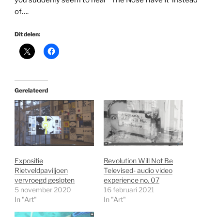
of….
Dit delen:
Gerelateerd
Expositie
Revolution Will Not Be
Rietveldpaviljoen
Televised- audio video
vervroegd gesloten
experience no. 07
5 november 2020
16 februari 2021
In "Art"
In "Art"