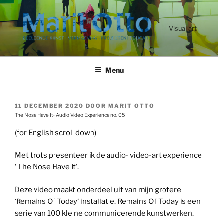
Ga
naar
de
Visual art
inhoud
Menu
GEPLAATST
11 DECEMBER 2020
DOOR
MARIT OTTO
OP
The Nose Have It- Audio Video Experience no. 05
(for English scroll down)
Met trots presenteer ik de audio- video-art experience
‘ The Nose Have It’.
Deze video maakt onderdeel uit van mijn grotere
‘Remains Of Today’ installatie. Remains Of Today is een
serie van 100 kleine communicerende kunstwerken.