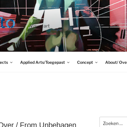
Visual art
ects
Applied Arts/Toegepast
Concept
About/ Ove
Zoeken
 Over / From Unbehagen
naar: