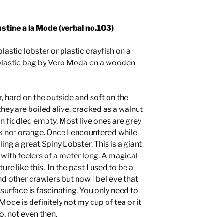
stine a la Mode (verbal no.103)
lastic lobster or plastic crayfish on a
plastic bag by Vero Moda on a wooden
, hard on the outside and soft on the
 they are boiled alive, cracked as a walnut
n fiddled empty. Most live ones are grey
k not orange. Once I encountered while
ling a great Spiny Lobster. This is a giant
 with feelers of a meter long. A magical
re like this. In the past I used to be a
 and other crawlers but now I believe that
surface is fascinating. You only need to
ode is definitely not my cup of tea or it
o, not even then.