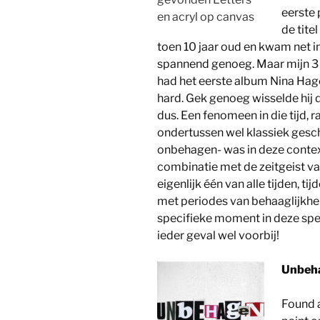
eerste
en acryl op canvas
de tite
toen 10 jaar oud en kwam net i
spannend genoeg. Maar mijn 3 j
had het eerste album Nina Hag
hard. Gek genoeg wisselde hij 
dus. Een fenomeen in die tijd,
ondertussen wel klassiek ges
onbehagen- was in deze conte
combinatie met de zeitgeist van
eigenlijk één van alle tijden, 
met periodes van behaaglijkhei
specifieke moment in deze speci
ieder geval wel voorbij!
Unbeha
Found a