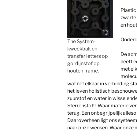
Plastic
zwarte 
en hou
Onderde
The System-
kweekbak en
De ach
transfer letters op
heeft e
gordijnstof op
met elk
houten frame.
molecul
wat net elkaar in verbinding sta
het leven holistisch beschouwen
zuurstof en water in wisselend
Sterrenstof!! Waar materie ver
terug. Een onbegrijpelijk alle
Daaroverheen ligt ons systeem
naar onze wensen. Waar onze ma