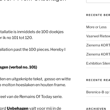
RECENTE BE
More or Less
tallatie is inmiddels de 100 doekjes
Vaarwel Rietewe
 ik no 101 tot 120.
Zienema KOR
allation past the 100 pieces. Hereby I
Zienema KOR
Exhibition Sile
gen (verbal no. 101)
n en uitgeknipte tekst, gesso en witte
RECENTE RE
p molton hoeslaken en houten frame.
Berenice-B
op
el van de Remains Of Today serie.
oord
Unbehagen
valt voor mij in de
ARCHIEVEN