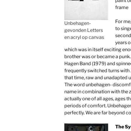
paint o
frame
For me,
Unbehagen-
to sing
gevonden Letters
second 
en acryl op canvas
years o
which was in itself exciting en
brother was or became a punk. 
Hagen Band (1979) and spinned
frequently switched turns wit
that time, raw and unadapted u
The word unbehagen- discomfort
name in combination with the zei
actually one of all ages, ages 
periods of comfort. Unbehagen 
perfectly. We are far beyond c
The Sy