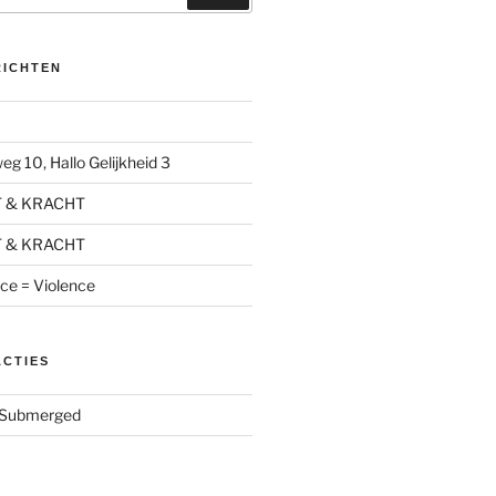
RICHTEN
g 10, Hallo Gelijkheid 3
T & KRACHT
T & KRACHT
nce = Violence
ACTIES
Submerged