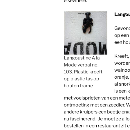
elsewhere.
Langou
Gevonde
op een
een ho
Kreeft,
Langoustine A la
worden
Mode verbal no.
walnoot
103. Plastic kreeft
oranje,
op plastic tas op
al snor
houten frame
is een 
met voelsprieten van een mete
ontmoeting met een zeedier. W
andere kruipers een beetje eng 
nu fascinerend. Je moet ze all
bestellen in een restaurant zit e