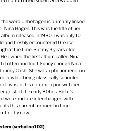
n a molton fitted sheet. On a wooden
 the word Unbehagen is primarily linked
er Nina Hagen. This was the title of her
album released in 1980. I was only 10
ld and freshly encountered Grease,
ough at the time. But my 3 years older
He owned the first album called Nina
 it often and loud. Funny enough Nina
h Johnny Cash. She was a phenomenon in
nder while being classically schooled.
- was in this context a pun with her
tgeist of the early 80ties. But it’s
that were and are interchanged with
fits this current moment in time
omfort by now.
stem (verbal no102)