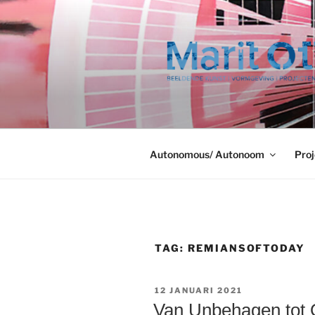
Ga
naar
de
inhoud
Autonomous/ Autonoom
Proj
TAG:
REMIANSOFTODAY
GEPLAATST
12 JANUARI 2021
OP
Van Unbehagen tot