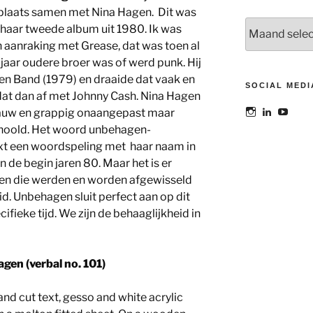
 plaats samen met Nina Hagen. Dit was
Archieven
l haar tweede album uit 1980. Ik was
n aanraking met Grease, dat was toen al
aar oudere broer was of werd punk. Hij
en Band (1979) en draaide dat vaak en
SOCIAL MEDI
dat dan af met Johnny Cash. Nina Hagen
Bekijk
Bekijk
Bekij
 rauw en grappig onaangepast maar
het
het
het
choold. Het woord unbehagen-
profiel
profiel
profie
van
van
van
xt een woordspeling met haar naam in
@maoatelier
Marit
TheAt
 de begin jaren 80. Maar het is er
op
Otto
op
Instagram
op
YouT
tijden die werden en worden afgewisseld
LinkedIn
d. Unbehagen sluit perfect aan op dit
fieke tijd. We zijn de behaaglijkheid in
gen (verbal no. 101)
nd cut text, gesso and white acrylic