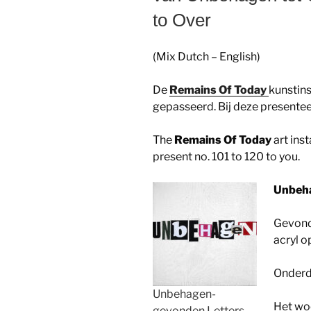
to Over
(Mix Dutch – English)
De
Remains Of Today
kunstins
gepasseerd. Bij deze presenteer
The
Remains Of Today
art inst
present no. 101 to 120 to you.
Unbeha
Gevonde
acryl o
Onderde
Unbehagen-
Het w
gevonden Letters