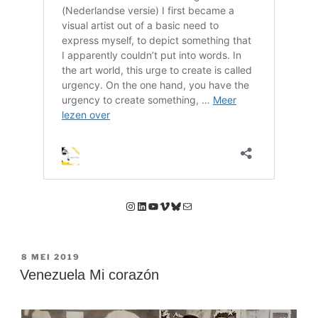
Instagram
LinkedIn
YouTube
Vimeo
Bluesky
E-mail
GEPLAATST
8 MEI 2019
OP
Venezuela Mi corazón