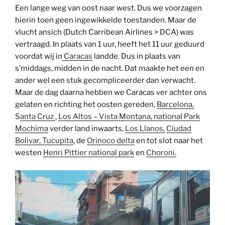
Een lange weg van oost naar west. Dus we voorzagen
hierin toen geen ingewikkelde toestanden. Maar de
vlucht ansich (Dutch Carribean Airlines > DCA) was
vertraagd. In plaats van 1 uur, heeft het 11 uur geduurd
voordat wij in
Caracas
landde. Dus in plaats van
s’middags, midden in de nacht. Dat maakte het een en
ander wel een stuk gecompliceerder dan verwacht.
Maar de dag daarna hebben we Caracas ver achter ons
gelaten en richting het oosten gereden,
Barcelona,
S
anta Cruz
,
Los Altos – Vista Montana,
national Park
Mochima
verder land inwaarts,
Los Llanos,
Ciudad
Bolivar,
Tucupita
, de
Orinoco delta
en tot slot naar het
westen
Henri Pittier national park
en
Choroni.