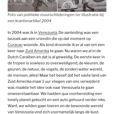
Foto van politieke muurschilderingen ter illustratie bij
een krantenartikel 2004
In 2004 was ik in
Venezuela.
De aanleiding was een
bezoek aan een vriendin die op dat moment op
Curacao
woonde. Als kind droomde ik er al van om een
keer naar
Zuid Amerika
te gaan. Nu waren we al in de
Dutch Caraiben en dat is al geweldig. De eerste keer in
de tropen is sowieso zo overweldigend, de kleuren, de
geuren, de natuur, de vogels, de (onder) water wereld,
de mensen, alles! Maar het besef dat het vaste land van
Zuid Amerika maar 1 uur vliegen van ons verwijderd
was maakte het idee ook naar Venezuela te gaan
onweerstaanbaar. We hadden qua voorbereiding een
lonely planet gekocht en een auto gehuurd verder niks.
Want, we wilden gaan toeren en de bewoonde wereld
van Venezuela vind zich voornamelijk langs de kust.