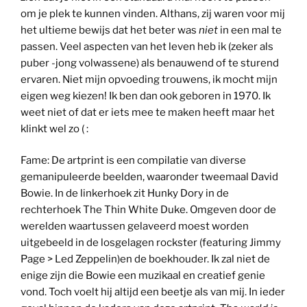
om je plek te kunnen vinden. Althans, zij waren voor mij
het ultieme bewijs dat het beter was
niet
in een mal te
passen. Veel aspecten van het leven heb ik (zeker als
puber -jong volwassene) als benauwend of te sturend
ervaren. Niet mijn opvoeding trouwens, ik mocht mijn
eigen weg kiezen! Ik ben dan ook geboren in 1970. Ik
weet niet of dat er iets mee te maken heeft maar het
klinkt wel zo ( :
Fame: De artprint is een compilatie van diverse
gemanipuleerde beelden, waaronder tweemaal David
Bowie. In de linkerhoek zit Hunky Dory in de
rechterhoek The Thin White Duke. Omgeven door de
werelden waartussen gelaveerd moest worden
uitgebeeld in de losgelagen rockster (featuring Jimmy
Page > Led Zeppelin)en de boekhouder. Ik zal niet de
enige zijn die Bowie een muzikaal en creatief genie
vond. Toch voelt hij altijd een beetje als van mij. In ieder