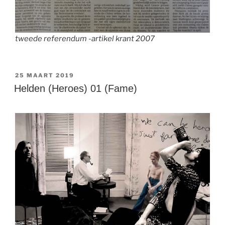
tweede referendum -artikel krant 2007
GEPLAATST
25 MAART 2019
OP
Helden (Heroes) 01 (Fame)