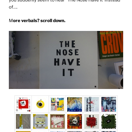
of….
M
ore verbals? scroll down.