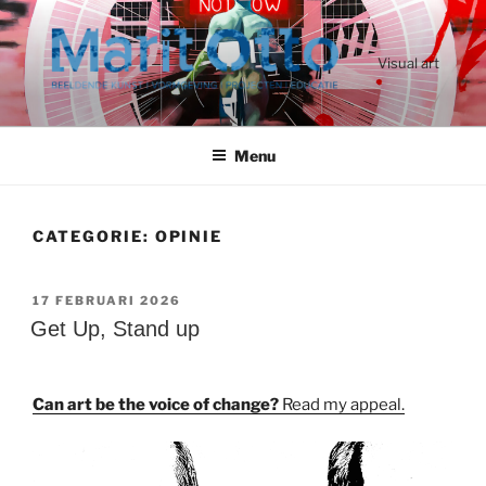
Ga
naar
de
Visual art
inhoud
Menu
CATEGORIE:
OPINIE
GEPLAATST
17 FEBRUARI 2026
OP
Get Up, Stand up
Can art be the voice of change?
Read my appeal.