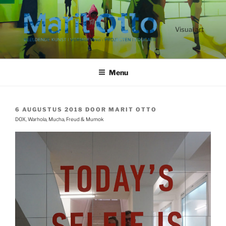
Ga
naar
de
Visual art
inhoud
Menu
GEPLAATST
6 AUGUSTUS 2018
DOOR
MARIT OTTO
OP
DOX, Warhola, Mucha, Freud & Mumok