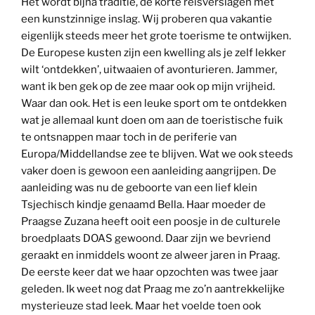
Het wordt bijna traditie, de korte reisverslagen met
een kunstzinnige inslag. Wij proberen qua vakantie
eigenlijk steeds meer het grote toerisme te ontwijken.
De Europese kusten zijn een kwelling als je zelf lekker
wilt ‘ontdekken’, uitwaaien of avonturieren. Jammer,
want ik ben gek op de zee maar ook op mijn vrijheid.
Waar dan ook. Het is een leuke sport om te ontdekken
wat je allemaal kunt doen om aan de toeristische fuik
te ontsnappen maar toch in de periferie van
Europa/Middellandse zee te blijven. Wat we ook steeds
vaker doen is gewoon een aanleiding aangrijpen. De
aanleiding was nu de geboorte van een lief klein
Tsjechisch kindje genaamd Bella. Haar moeder de
Praagse Zuzana heeft ooit een poosje in de culturele
broedplaats DOAS gewoond. Daar zijn we bevriend
geraakt en inmiddels woont ze alweer jaren in Praag.
De eerste keer dat we haar opzochten was twee jaar
geleden. Ik weet nog dat Praag me zo’n aantrekkelijke
mysterieuze stad leek. Maar het voelde toen ook