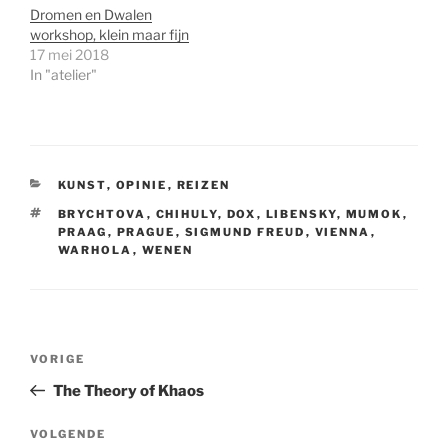
Dromen en Dwalen
workshop, klein maar fijn
17 mei 2018
In "atelier"
CATEGORIEËN
KUNST
,
OPINIE
,
REIZEN
TAGS
BRYCHTOVA
,
CHIHULY
,
DOX
,
LIBENSKY
,
MUMOK
,
PRAAG
,
PRAGUE
,
SIGMUND FREUD
,
VIENNA
,
WARHOLA
,
WENEN
Bericht
Vorig
VORIGE
navigatie
bericht
The Theory of Khaos
Volgend
VOLGENDE