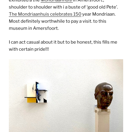
exhibited a the
Mondriaanhuis
in Amersfoort.,
shoulder to shoulder with i a buste of ‘good old Pete’.
The Mondriaanhuis celebrates 150
year Mondriaan.
Most definitely worthwhile to pay a visit. to this
museum in Amersfoort.
I can act casual about it but to be honest, this fills me
with certain pride!!!