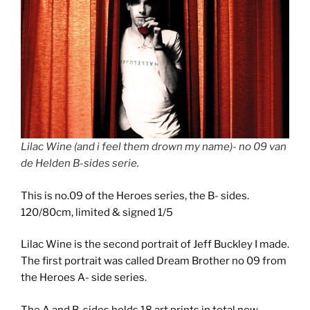
Lilac Wine (and i feel them drown my name)- no 09 van
de Helden B-sides serie.
This is no.09 of the Heroes series, the B- sides.
120/80cm, limited & signed 1/5
Lilac Wine is the second portrait of Jeff Buckley I made.
The first portrait was called Dream Brother no 09 from
the Heroes A- side series.
The A and B-sides holds 18 art prints in total now.