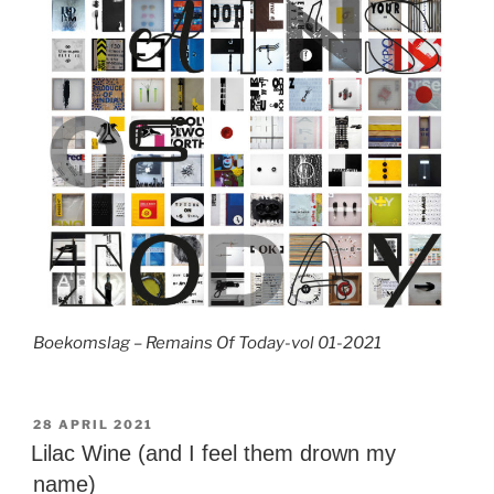
Boekomslag – Remains Of Today-vol 01-2021
GEPLAATST
28 APRIL 2021
OP
Lilac Wine (and I feel them drown my
name)