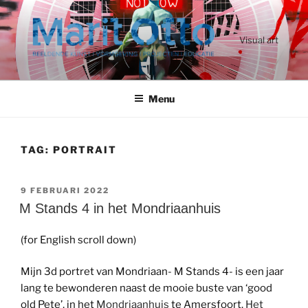
Ga
naar
de
Visual art
inhoud
Menu
TAG:
PORTRAIT
GEPLAATST
9 FEBRUARI 2022
OP
M Stands 4 in het Mondriaanhuis
(for English scroll down)
Mijn 3d portret van Mondriaan- M Stands 4- is een jaar
lang te bewonderen naast de mooie buste van ‘good
old Pete’, in het
Mondriaanhuis
te Amersfoort.
Het