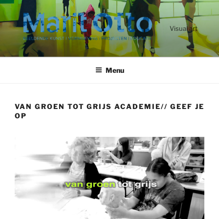
Ga
naar
de
Visual art
inhoud
Menu
VAN GROEN TOT GRIJS ACADEMIE// GEEF JE
OP