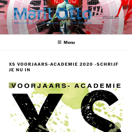
Ga
naar
de
Visual art
inhoud
Menu
XS VOORJAARS-ACADEMIE 2020 -SCHRIJF
JE NU IN