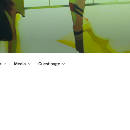
r
Media
Guest page