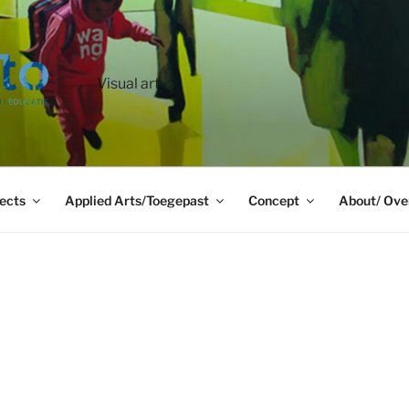
Visual art
ects
Applied Arts/Toegepast
Concept
About/ Ove