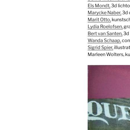
Els Mondt,
3d licht
Marycke Naber,
3d o
Marit Otto,
kunstsch
Lydia Roelofsen,
gra
Bert van Santen,
3d 
Wanda Schaap,
con
Sigrid Spier,
illustr
Marleen Wolters, k