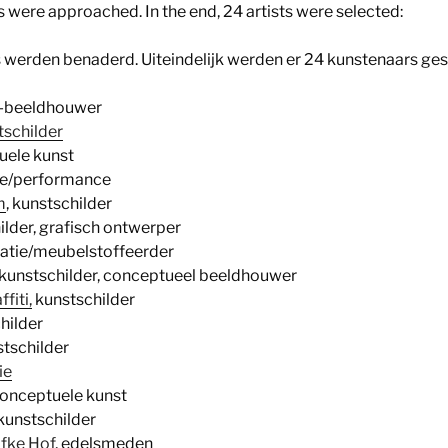
s were approached. In the end, 24 artists were selected:
werden benaderd. Uiteindelijk werden er 24 kunstenaars ges
d-beeldhouwer
tschilder
uele kunst
fie/performance
m
, kunstschilder
lder, grafisch ontwerper
atie/meubelstoffeerder
 kunstschilder, conceptueel beeldhouwer
fiti,
kunstschilder
childer
tschilder
ie
onceptuele kunst
 kunstschilder
fke Hof
, edelsmeden