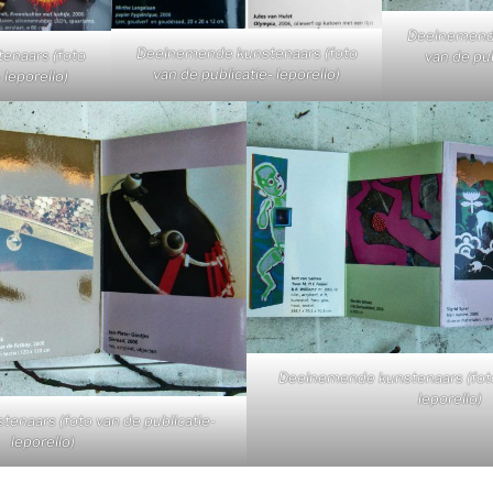
Deelnemende
Deelnemende kunstenaars (foto
enaars (foto
van de pub
van de publicatie- leporello)
 leporello)
Deelnemende kunstenaars (foto
leporello)
naars (foto van de publicatie-
leporello)