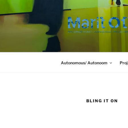
Ga
naar
de
inhoud
Autonomous/ Autonoom
Proj
BLING IT ON