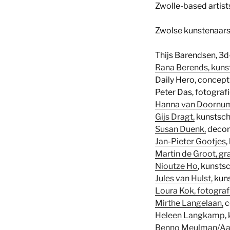
Zwolle-based artist
Zwolse kunstenaars 
Thijs Barendsen, 3
Rana Berends, kuns
Daily Hero, concept
Peter Das, fotogra
Hanna van Doornu
Gijs Dragt,
kunstschi
Susan Duenk,
decor
Jan-Pieter Gootjes
,
Martin de Groot, graf
Nioutze Ho
, kunsts
Jules van Hulst,
kuns
Loura Kok, fotograf
Mirthe Langelaan,
c
Heleen Langkamp
,
Benno Meulman/Aa