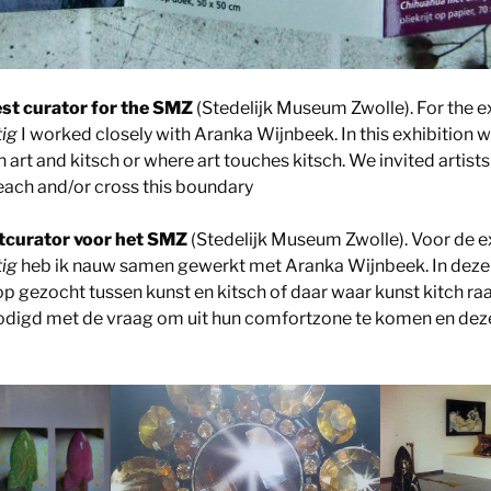
est curator for the SMZ
(Stedelijk Museum Zwolle). For the ex
tig
I worked closely with Aranka Wijnbeek. In this exhibition we
n art and kitsch or where art touches kitsch. We invited artists 
each and/or cross this boundary
stcurator voor het SMZ
(Stedelijk Museum Zwolle). Voor de ex
tig
heb ik nauw samen gewerkt met Aranka Wijnbeek. In deze 
s op gezocht tussen kunst en kitsch of daar waar kunst kitch r
odigd met de vraag om uit hun comfortzone te komen en deze