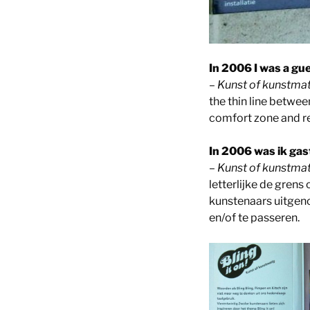
In 2006 I was a gu
–
Kunst of kunstma
the thin line betwee
comfort zone and r
In 2006 was ik ga
–
Kunst of kunstma
letterlijke de gren
kunstenaars uitgen
en/of te passeren.