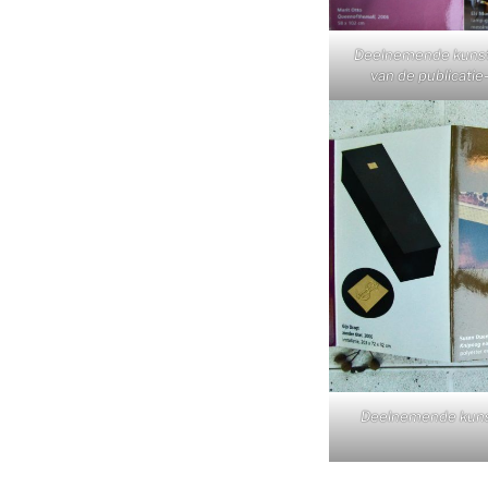
Deelnemende kunst
van de publicatie-
Deelnemende kunste