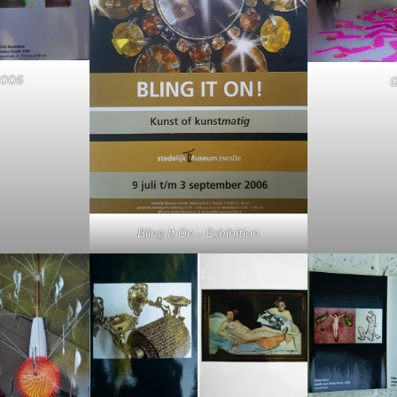
 2006
G
Bling It On – Exhibition