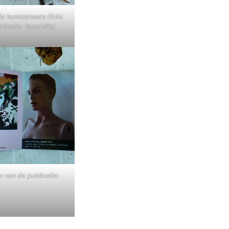
 kunstenaars (foto
licatie- leporello)
 van de publicatie-