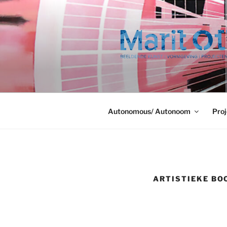
Ga
naar
de
inhoud
Autonomous/ Autonoom
Proj
ARTISTIEKE BO