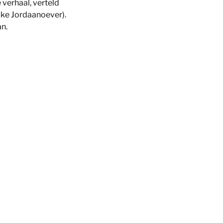
e verhaal, verteld
ijke Jordaanoever).
an.