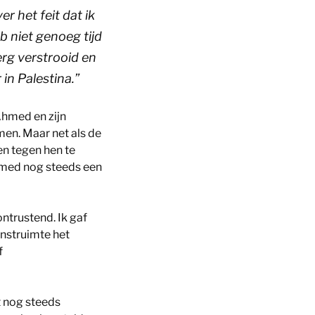
r het feit dat ik
b niet genoeg tijd
erg verstrooid en
in Palestina.”
Ahmed en zijn
en. Maar net als de
den tegen hen te
hmed nog steeds een
ontrustend. Ik gaf
unstruimte het
f
t nog steeds