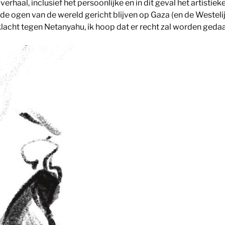
 verhaal, inclusief het persoonlijke en in dit geval het artistiek
t de ogen van de wereld gericht blijven op Gaza (en de Westel
klacht tegen Netanyahu, ik hoop dat er recht zal worden geda