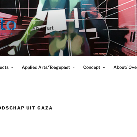
Visual art
ects
Applied Arts/Toegepast
Concept
About/ Ove
ODSCHAP UIT GAZA