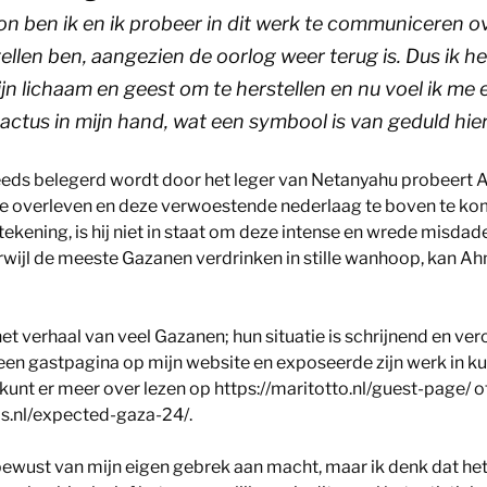
n ben ik en ik probeer in dit werk te communiceren ove
tellen ben, aangezien de oorlog weer terug is. Dus ik he
 lichaam en geest om te herstellen en nu voel ik me 
actus in mijn hand, wat een symbool is van geduld hier 
eeds belegerd wordt door het leger van Netanyahu probeert 
te overleven en deze verwoestende nederlaag te boven te kom
te tekening, is hij niet in staat om deze intense en wrede misda
rwijl de meeste Gazanen verdrinken in stille wanhoop, kan A
t verhaal van veel Gazanen; hun situatie is schrijnend en ver
een gastpagina op mijn website en exposeerde zijn werk in k
kunt er meer over lezen op https://maritotto.nl/guest-page/ o
is.nl/expected-gaza-24/.
bewust van mijn eigen gebrek aan macht, maar ik denk dat he