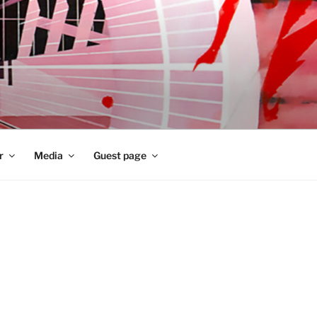
r
Media
Guest page