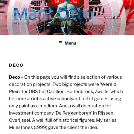
Ga
naar
de
Visual art
inhoud
Menu
DECO
Deco
– On this page you will find a selection of various
decoration projects. Two big projects were ‘Wereld
Plein’ for OBS het Carillion, Holtenbroek, Zwolle, which
became an interactive schoolyard full of games using
only paint as a medium. And a wall decoration for
investment company ‘De Reggenborgh’ in Rijssen,
Overijssel. A wall full of historical figures. My series
Milestones (1999) gave the client the idea.