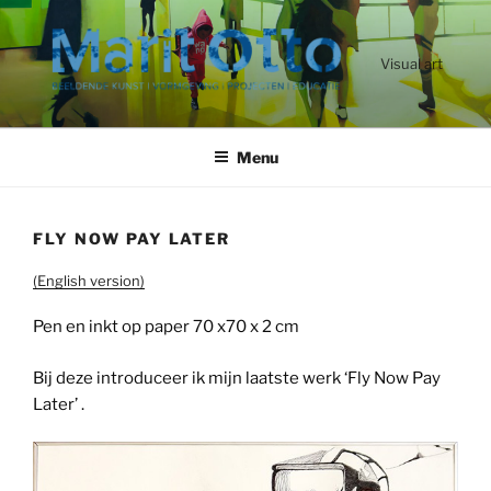
Ga
naar
de
Visual art
inhoud
Menu
FLY NOW PAY LATER
(English version)
Pen en inkt op paper 70 x70 x 2 cm
Bij deze introduceer ik mijn laatste werk ‘Fly Now Pay
Later’ .