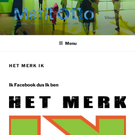
Ga
naar
de
Visual art
inhoud
Menu
HET MERK IK
Ik Facebook dus Ik ben