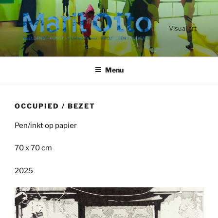
Ga
naar
de
Visual art
inhoud
Menu
OCCUPIED / BEZET
Pen/inkt op papier
70 x 70 cm
2025