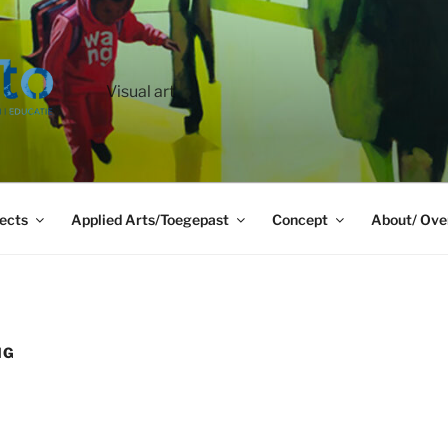
Visual art
ects
Applied Arts/Toegepast
Concept
About/ Ove
NG