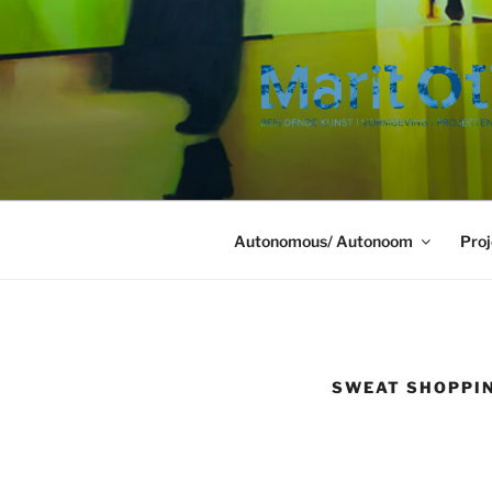
Ga
naar
de
inhoud
Autonomous/ Autonoom
Proj
SWEAT SHOPPI