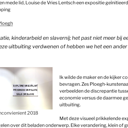
n mede lid, Louise de Vries Lentsch een expositie geïnitieer
pping
Ploegh
tatie, kinderarbeid en slavernij; het past niet meer bij
deze uitbuiting verdwenen of hebben we het een ander
Ik wilde de maker en de kijker c
bevragen. Zes Ploegh-kunstenaa
verbeelden de discrepantie tuss
economie versus de daarmee g
uitbuiting.
nconvienient 2018
Met deze visueel prikkelende ex
len over dit beladen onderwerp. Elke verandering, klein of g