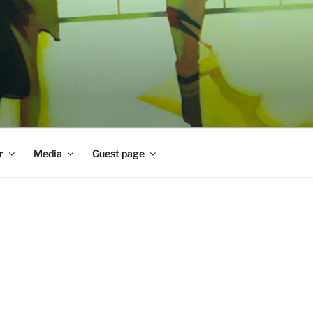
r
Media
Guest page