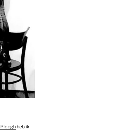
 Ploegh
heb ik