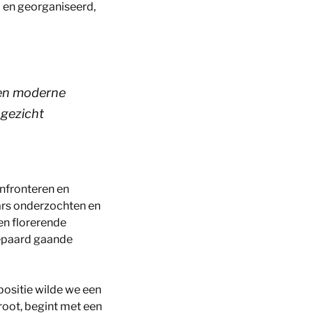
d en georganiseerd,
 een moderne
 gezicht
onfronteren en
rs onderzochten en
en florerende
epaard gaande
positie wilde we een
root, begint met een