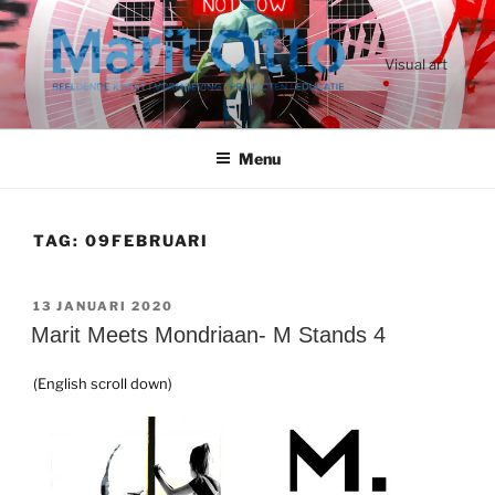
Ga
naar
de
Visual art
inhoud
Menu
TAG:
09FEBRUARI
GEPLAATST
13 JANUARI 2020
OP
Marit Meets Mondriaan- M Stands 4
(English scroll down)