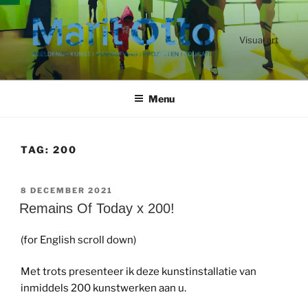
Ga
naar
de
Visual art
inhoud
Menu
TAG:
200
GEPLAATST
8 DECEMBER 2021
OP
Remains Of Today x 200!
(for English scroll down)
Met trots presenteer ik deze kunstinstallatie van
inmiddels 200 kunstwerken aan u.