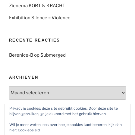
Zienema KORT & KRACHT
Exhibition Silence = Violence
RECENTE REACTIES
Berenice-B
op
Submerged
ARCHIEVEN
Archieven
Privacy & cookies: deze site gebruikt cookies. Door deze site te
blijven gebruiken, ga je akkoord met het gebruik hiervan.
SOCIAL MEDIA
Wil je meer weten, ook over hoe je cookies kunt beheren, kijk dan
Bekijk
Bekijk
Bekijk
hier:
Cookiebeleid
het
het
het