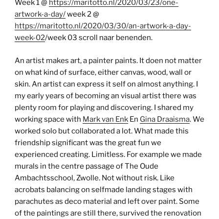
Week 1 @
https://maritotto.nl/2020/03/23/one-
artwork-a-day/
week 2 @
https://maritotto.nl/2020/03/30/an-artwork-a-day-
week-02
/week 03 scroll naar benenden.
An artist makes art, a painter paints. It doen not matter
on what kind of surface, either canvas, wood, wall or
skin. An artist can express it self on almost anything. I
my early years of becoming an visual artist there was
plenty room for playing and discovering. I shared my
working space with
Mark van Enk
En
Gina Draaisma
. We
worked solo but collaborated a lot. What made this
friendship significant was the great fun we
experienced creating. Limitless. For example we made
murals in the centre passage of The Oude
Ambachtsschool, Zwolle. Not without risk. Like
acrobats balancing on selfmade landing stages with
parachutes as deco material and left over paint. Some
of the paintings are still there, survived the renovation