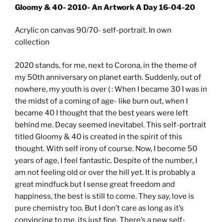
Gloomy & 40- 2010- An Artwork A Day 16-04-20
Acrylic on canvas 90/70- self-portrait. In own
collection
2020 stands, for me, next to Corona, in the theme of
my 50th anniversary on planet earth. Suddenly, out of
nowhere, my youth is over ( : When I became 30 I was in
the midst of a coming of age- like burn out, when I
became 40 I thought that the best years were left
behind me. Decay seemed inevitabel. This self-portrait
titled Gloomy & 40 is created in the spirit of this
thought. With self irony of course. Now, I become 50
years of age, I feel fantastic. Despite of the number, I
am not feeling old or over the hill yet. It is probably a
great mindfuck but I sense great freedom and
happiness, the best is still to come. They say, love is
pure chemistry too. But I don’t care as long as it’s
convincing to me, its just fine. There’s a new self-