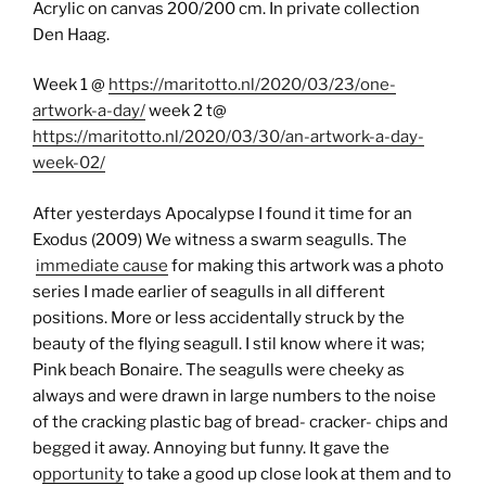
Acrylic on canvas 200/200 cm. In private collection
Den Haag.
Week 1 @
https://maritotto.nl/2020/03/23/one-
artwork-a-day/
week 2 t@
https://maritotto.nl/2020/03/30/an-artwork-a-day-
week-02/
After yesterdays Apocalypse I found it time for an
Exodus (2009) We witness a swarm seagulls. The
immediate cause
for making this artwork was a photo
series I made earlier of seagulls in all different
positions. More or less accidentally struck by the
beauty of the flying seagull. I stil know where it was;
Pink beach Bonaire. The seagulls were cheeky as
always and were drawn in large numbers to the noise
of the cracking plastic bag of bread- cracker- chips and
begged it away. Annoying but funny. It gave the
o
pportunity
to take a good up close look at them and to