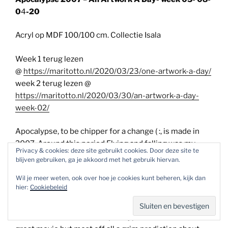
0
4
-20
Acryl op MDF 100/100 cm. Collectie Isala
Week 1 terug lezen
@
https://maritotto.nl/2020/03/23/one-artwork-a-day/
week 2 terug lezen @
https://maritotto.nl/2020/03/30/an-artwork-a-day-
week-02/
Apocalypse, to be chipper for a change ( :, is made in
2007. Around this period Flying and falling was my
Privacy & cookies: deze site gebruikt cookies. Door deze site te
theme (stil is) . Flying is freedom, falling is flying with an
blijven gebruiken, ga je akkoord met het gebruik hiervan.
unfortunate out come. What goes up must go down.
Wil je meer weten, ook over hoe je cookies kunt beheren, kijk dan
This seems to be a natural law. That fascinates me. All
hier:
Cookiebeleid
paradoxes of mankind are mine. as well. As something
that wrenches inside, it forces me to think. And there is
a lot that wrenches. The Apocalypse is the titel of a