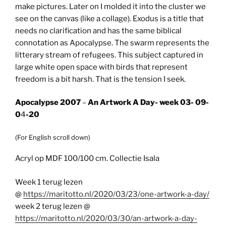
make pictures. Later on I molded it into the cluster we
see on the canvas (like a collage). Exodus is a title that
needs no clarification and has the same biblical
connotation as Apocalypse. The swarm represents the
litterary stream of refugees. This subject captured in
large white open space with birds that represent
freedom is a bit harsh. That is the tension I seek.
Apocalypse 2007
–
An Artwork A Day- week 03- 09-
0
4
-20
(For English scroll down)
Acryl op MDF 100/100 cm. Collectie Isala
Week 1 terug lezen
@
https://maritotto.nl/2020/03/23/one-artwork-a-day/
week 2 terug lezen @
https://maritotto.nl/2020/03/30/an-artwork-a-day-