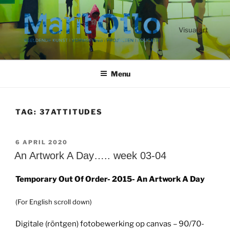
Ga
naar
de
Visual art
inhoud
Menu
TAG:
37ATTITUDES
GEPLAATST
6 APRIL 2020
OP
An Artwork A Day….. week 03-04
Temporary Out Of Order- 2015- An Artwork A Day
(For English scroll down)
Digitale (röntgen) fotobewerking op canvas – 90/70-