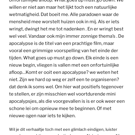
onfortuinlijke afloop. What goes up must go down. We
willen er niet aan maar het lijkt toch een natuurlijke
wetmatigheid. Dat boeit me. Alle paradoxen waar de
mensheid mee worstelt huizen ook in mij. Als er iets
wringt, dwingt het me tot nadenken . En er wringt best
wel veel. Vandaar ook mijn immer zonnige thema’s . De
apocalypse is de titel van een prachtige film, maar
vooral een grimmige voorspelling van het einde der
tijden. What goes up must go down. Elk einde is een
nieuw begin, vliegen is vallen met een onfortuinlijke
afloop…Komt er ooit een apocalypse? we weten het
niet. Zijn we hard op weg er zelf een te organiseren?
dat denk ik soms wel. Om hier wat positiefs tegenover
te stellen, er zijn misschien wel voortdurende mini
apocalypsjes, als die voorgevallen is is er ook weer een
schone lei om opnieuw mee te beginnen. Of met
nieuwe ogen naar iets te kijken.
Wil je dit verhaaltje toch met een glimlach eindigen, luister