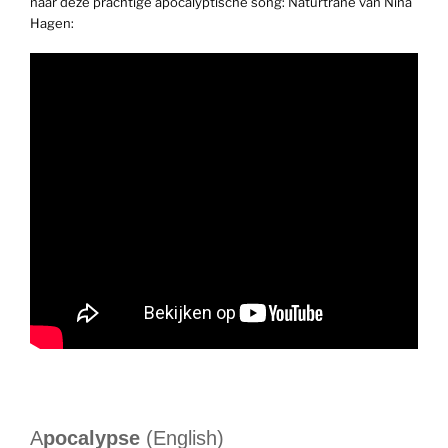
naar deze prachtige apocalyptische song: Naturtrane van Nina
Hagen:
A
pocalypse
(English)