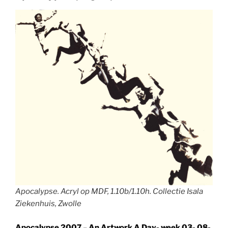
Apocalypse. Acryl op MDF, 1.10b/1.10h. Collectie Isala
Ziekenhuis, Zwolle
Apocalypse 2007
–
An Artwork A Day- week 03- 08-