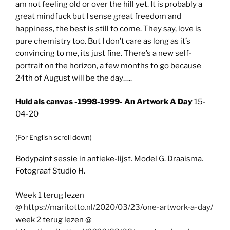
am not feeling old or over the hill yet. It is probably a
great mindfuck but I sense great freedom and
happiness, the best is still to come. They say, love is
pure chemistry too. But I don’t care as long as it’s
convincing to me, its just fine. There’s a new self-
portrait on the horizon, a few months to go because
24th of August will be the day…..
Huid als canvas -1998-1999- An Artwork A Day
15-
04-20
(For English scroll down)
Bodypaint sessie in antieke-lijst. Model G. Draaisma.
Fotograaf Studio H.
Week 1 terug lezen
@
https://maritotto.nl/2020/03/23/one-artwork-a-day/
week 2 terug lezen @