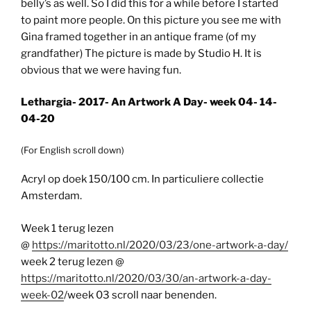
belly’s as well. So I did this for a while before I started
to paint more people. On this picture you see me with
Gina framed together in an antique frame (of my
grandfather) The picture is made by Studio H. It is
obvious that we were having fun.
Lethargia- 2017- An Artwork A Day- week 04- 14-
04-20
(For English scroll down)
Acryl op doek 150/100 cm. In particuliere collectie
Amsterdam.
Week 1 terug lezen
@
https://maritotto.nl/2020/03/23/one-artwork-a-day/
week 2 terug lezen @
https://maritotto.nl/2020/03/30/an-artwork-a-day-
week-02
/week 03 scroll naar benenden.