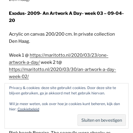
Exodus- 2009- An Artwork A Day- week 03 – 09-04-
20
Acrylic on canvas 200/200 cm. In private collection
Den Haag.
Week 1 @
https://maritotto.nl/2020/03/23/one-
artwork-a-day/
week 2 t@
https://maritotto.nl/2020/03/30/an-artwork-a-day-
week-02/
Privacy & cookies: deze site gebruikt cookies. Door deze site te
After yesterdays Apocalypse I found it time for an
blijven gebruiken, ga je akkoord met het gebruik hiervan.
Exodus (2009) We witness a swarm seagulls. The
Wil je meer weten, ook over hoe je cookies kunt beheren, kijk dan
immediate cause
for making this artwork was a photo
hier:
Cookiebeleid
series I made earlier of seagulls in all different
positions. More or less accidentally struck by the
beauty of the flying seagull. I stil know where it was;