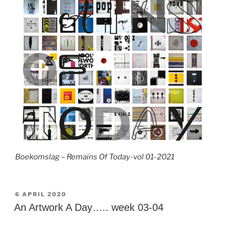
Boekomslag – Remains Of Today-vol 01-2021
GEPLAATST
6 APRIL 2020
OP
An Artwork A Day….. week 03-04