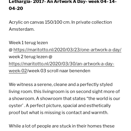
Lethargia- 2017- An Artwork A Day- week 04- 14-
04-20
Acrylic on canvas 150/100 cm. In private collection
Amsterdam.
Week 1 terug lezen
@
https://maritotto.nl/2020/03/23/one-artwork-a-day/
week 2 terug lezen @
https://maritotto.nl/2020/03/30/an-artwork-a-day-
week-02
/week 03 scroll naar benenden
We witness a serene, cleane and a perfectly styled
living room. this livingroom is on second sight more of
a showroom. A showroom that states “the world is our
oyster’ . A perfect picture, spacial and esthetically
proof but what is missing is contact and warmth.
While a lot of people are stuck in their homes these