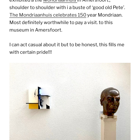
exhibited a the
Mondriaanhuis
in Amersfoort.,
shoulder to shoulder with i a buste of ‘good old Pete’.
The Mondriaanhuis celebrates 150
year Mondriaan.
Most definitely worthwhile to pay a visit. to this
museum in Amersfoort.
I can act casual about it but to be honest, this fills me
with certain pride!!!