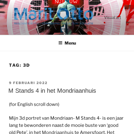
Ga
naar
de
Visual art
inhoud
Menu
TAG:
3D
GEPLAATST
9 FEBRUARI 2022
OP
M Stands 4 in het Mondriaanhuis
(for English scroll down)
Mijn 3d portret van Mondriaan- M Stands 4- is een jaar
lang te bewonderen naast de mooie buste van ‘good
old Pete’, in het
Mondriaanhuis
te Amersfoort.
Het