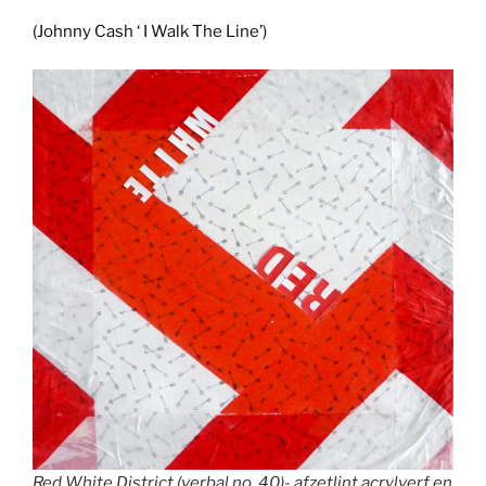
(Johnny Cash ‘ I Walk The Line’)
Red White District (verbal no. 40)- afzetlint,acrylverf en