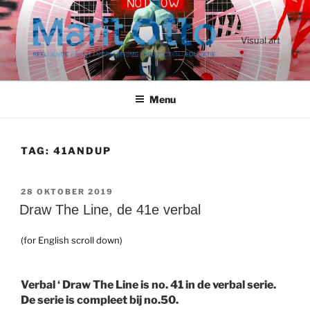
Ga
naar
de
Visual art
inhoud
Menu
TAG:
41ANDUP
GEPLAATST
28 OKTOBER 2019
OP
Draw The Line, de 41e verbal
(for English scroll down)
Verbal ‘ Draw The Line is no. 41 in de verbal serie.
De serie is compleet bij no.50.