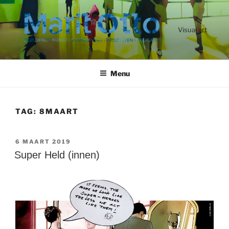
Ga
naar
de
Visual art
inhoud
Menu
TAG:
8MAART
GEPLAATST
6 MAART 2019
OP
Super Held (innen)