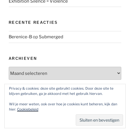
Exhibition Silence = Violence
RECENTE REACTIES
Berenice-B
op
Submerged
ARCHIEVEN
Archieven
Privacy & cookies: deze site gebruikt cookies. Door deze site te
blijven gebruiken, ga je akkoord met het gebruik hiervan.
SOCIAL MEDIA
Wil je meer weten, ook over hoe je cookies kunt beheren, kijk dan
Bekijk
Bekijk
Bekijk
hier:
Cookiebeleid
het
het
het
profiel
profiel
profiel
van
van
van
@maoatelier007
Marit
TheAtelier007
op
Otto
op