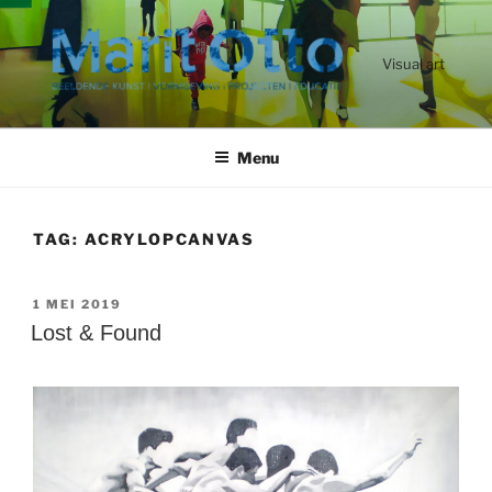
Ga
naar
de
Visual art
inhoud
Menu
TAG:
ACRYLOPCANVAS
GEPLAATST
1 MEI 2019
OP
Lost & Found