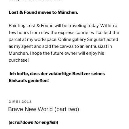
Lost & Found moves to München.
Painting Lost & Found will be traveling today. Within a
few hours from now the express courier wil collect the
parcel at my workspace. Online gallery
Singulart
acted
as my agent and sold the canvas to an enthusiast in
Munchen. I hope the future owner will enjoy his
purchase!
Ich hoffe, dass der zukünftige Besitzer seines
Einkaufs genießen!
GEPLAATST
2 MEI 2018
OP
Brave New World (part two)
(
scroll down for english
)