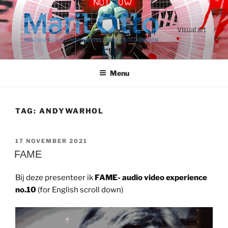
Ga
naar
de
Visual art
inhoud
Menu
TAG:
ANDYWARHOL
GEPLAATST
17 NOVEMBER 2021
OP
FAME
Bij deze presenteer ik
FAME-
audio video experience
no.10
(for English scroll down)