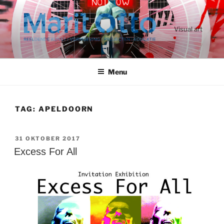
Ga
naar
de
Visual art
inhoud
Menu
TAG:
APELDOORN
GEPLAATST
31 OKTOBER 2017
OP
Excess For All