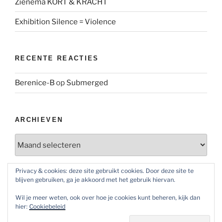
Zienema KORT & KRACHT
Exhibition Silence = Violence
RECENTE REACTIES
Berenice-B
op
Submerged
ARCHIEVEN
Archieven
Privacy & cookies: deze site gebruikt cookies. Door deze site te
blijven gebruiken, ga je akkoord met het gebruik hiervan.
SOCIAL MEDIA
Wil je meer weten, ook over hoe je cookies kunt beheren, kijk dan
Bekijk
Bekijk
Bekijk
hier:
Cookiebeleid
het
het
het
profiel
profiel
profiel