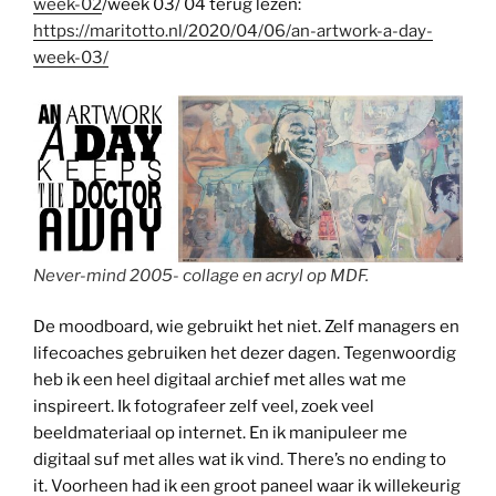
week-02
/week 03/ 04 terug lezen:
https://maritotto.nl/2020/04/06/an-artwork-a-day-
week-03/
Never-mind 2005- collage en acryl op MDF.
De moodboard, wie gebruikt het niet. Zelf managers en
lifecoaches gebruiken het dezer dagen. Tegenwoordig
heb ik een heel digitaal archief met alles wat me
inspireert. Ik fotografeer zelf veel, zoek veel
beeldmateriaal op internet. En ik manipuleer me
digitaal suf met alles wat ik vind. There’s no ending to
it. Voorheen had ik een groot paneel waar ik willekeurig