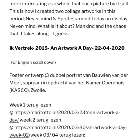
more interesting as a whole that each picture by it self.
This is how I created two collage artworks in this
period; Never-mind & Spotless-mind Today on display:
Never-mind. What is it about? Mankind and the chaos
that it takes along….I guess.
Ik Vertrek- 2015- An Artwork A Day- 22-04-2020
(For English scroll down)
Poster ontwerp (3 dubbel portret van Bauwien van der
Meer, sopraan) in opdracht van het Kamer Operahuis
(KASCO), Zwolle.
Week 1 terug lezen
@
https://maritotto.nl/2020/03/23/one-artwork-a-
day/
week 2 terug lezen
@
https://maritotto.nl/2020/03/30/an-artwork-a-day-
week-02
/week 03/ 04 terug lezen: