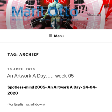
Ga
naar
de
Visual art
inhoud
Menu
TAG:
ARCHIEF
GEPLAATST
20 APRIL 2020
OP
An Artwork A Day….. week 05
Spotless-mind 2005-
An Artwork A Day- 24-04-
2020
(For English scroll down)