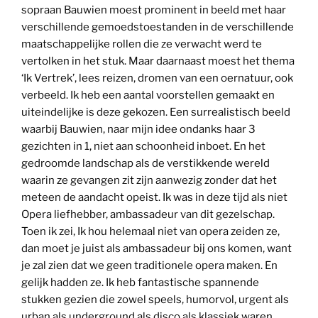
sopraan Bauwien moest prominent in beeld met haar
verschillende gemoedstoestanden in de verschillende
maatschappelijke rollen die ze verwacht werd te
vertolken in het stuk. Maar daarnaast moest het thema
‘Ik Vertrek’, lees reizen, dromen van een oernatuur, ook
verbeeld. Ik heb een aantal voorstellen gemaakt en
uiteindelijke is deze gekozen. Een surrealistisch beeld
waarbij Bauwien, naar mijn idee ondanks haar 3
gezichten in 1, niet aan schoonheid inboet. En het
gedroomde landschap als de verstikkende wereld
waarin ze gevangen zit zijn aanwezig zonder dat het
meteen de aandacht opeist. Ik was in deze tijd als niet
Opera liefhebber, ambassadeur van dit gezelschap.
Toen ik zei, Ik hou helemaal niet van opera zeiden ze,
dan moet je juist als ambassadeur bij ons komen, want
je zal zien dat we geen traditionele opera maken. En
gelijk hadden ze. Ik heb fantastische spannende
stukken gezien die zowel speels, humorvol, urgent als
urban als underground als disco als klassiek waren.