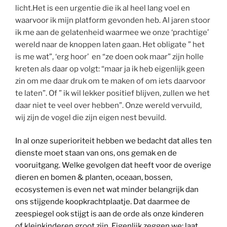
licht.Het is een urgentie die ik al heel lang voel en
waarvoor ik mijn platform gevonden heb. Al jaren stoor
ik me aan de gelatenheid waarmee we onze ‘prachtige’
wereld naar de knoppen laten gaan. Het obligate ” het
is me wat”, ‘erg hoor’ en “ze doen ook maar” zijn holle
kreten als daar op volgt: “maar ja ik heb eigenlijk geen
zin om me daar druk om te maken of om iets daarvoor
te laten”. Of ” ik wil lekker positief blijven, zullen we het
daar niet te veel over hebben”. Onze wereld vervuild,
wij zijn de vogel die zijn eigen nest bevuild.
In al onze superioriteit hebben we bedacht dat alles ten
dienste moet staan van ons, ons gemak en de
vooruitgang. Welke gevolgen dat heeft voor de overige
dieren en bomen & planten, oceaan, bossen,
ecosystemen is even net wat minder belangrijk dan
ons stijgende koopkrachtplaatje. Dat daarmee de
zeespiegel ook stijgt is aan de orde als onze kinderen
of kleinkinderen groot zijn. Eigenlijk zeggen we; laat