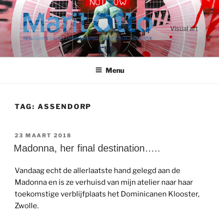
Ga
naar
de
Visual art
inhoud
Menu
TAG:
ASSENDORP
GEPLAATST
23 MAART 2018
OP
Madonna, her final destination…..
Vandaag echt de allerlaatste hand gelegd aan de
Madonna en is ze verhuisd van mijn atelier naar haar
toekomstige verblijfplaats het Dominicanen Klooster,
Zwolle.