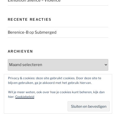
Exhibition Silence = Violence
RECENTE REACTIES
Berenice-B
op
Submerged
ARCHIEVEN
Archieven
Privacy & cookies: deze site gebruikt cookies. Door deze site te
blijven gebruiken, ga je akkoord met het gebruik hiervan.
SOCIAL MEDIA
Wil je meer weten, ook over hoe je cookies kunt beheren, kijk dan
Bekijk
Bekijk
Bekijk
hier:
Cookiebeleid
het
het
het
profiel
profiel
profiel
van
van
van
@maoatelier007
Marit
TheAtelier007
op
Otto
op