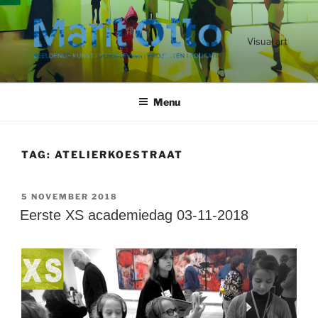
Ga
naar
de
Visual art
inhoud
Menu
TAG:
ATELIERKOESTRAAT
GEPLAATST
5 NOVEMBER 2018
OP
Eerste XS academiedag 03-11-2018