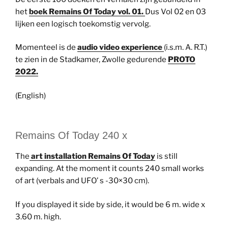
het
boek Remains Of Today vol. 01.
Dus Vol 02 en 03
lijken een logisch toekomstig vervolg.
Momenteel is de
audio video experience
(i.s.m. A. R.T.)
te zien in de Stadkamer, Zwolle gedurende
PROTO
2022.
(English)
Remains Of Today 240 x
The
art installation Remains Of Today
is still
expanding. At the moment it counts 240 small works
of art (verbals and UFO’ s -30×30 cm).
If you displayed it side by side, it would be 6 m. wide x
3.60 m. high.