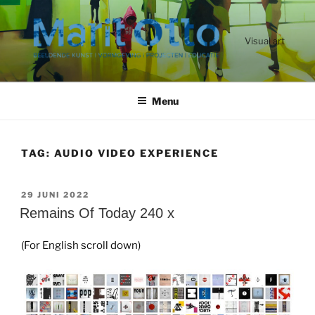
Ga
naar
de
Visual art
inhoud
Menu
TAG:
AUDIO VIDEO EXPERIENCE
GEPLAATST
29 JUNI 2022
OP
Remains Of Today 240 x
(For English scroll down)