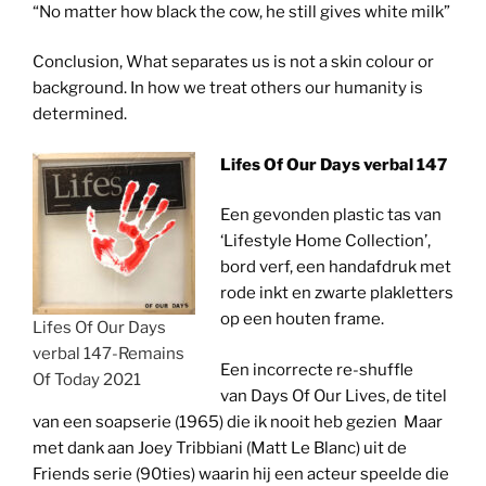
“No matter how black the cow, he still gives white milk”
Conclusion, What separates us is not a skin colour or
background. In how we treat others our humanity is
determined.
Lifes Of Our Days verbal 147
Een gevonden plastic tas van
‘Lifestyle Home Collection’,
bord verf, een handafdruk met
rode inkt en zwarte plakletters
op een houten frame.
Lifes Of Our Days
verbal 147-Remains
Een incorrecte re-shuffle
Of Today 2021
van Days Of Our Lives, de titel
van een soapserie (1965) die ik nooit heb gezien Maar
met dank aan Joey Tribbiani (Matt Le Blanc) uit de
Friends serie (90ties) waarin hij een acteur speelde die