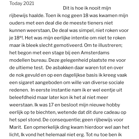
Today 2021
Dit is hoe ik nooit mijn
rijbewijs haalde. Toen ik nog geen 18 was kwamen mijn
ouders met een deal die de meeste tieners niet
kunnen weerstaan, De deal was simpel, niet roken voor
e
je 18
!. Het was mijn eerlijke intentie om niet te roken
maar ik bleek slecht gemotiveerd. Om te illustreren;
het begon met een stage bij een Amsterdams
modellen bureau. Deze gelegenheid plaatste me voor
de ultieme test. De asbakken daar waren tot en over
de nok gevuld en op een dagelijkse basis ik kreeg vaak
een sigaret aangeboden om wille van diverse sociale
redenen. In eerste instantie nam ik er wel eentje uit
beleefdheid maar later kon ik het al niet meer
weerstaan. Ik was 17 en besloot mijn nieuwe hobby
eerlijk op te biechten, wetende dat dit dure cadeau op
het spel stond. De consequentie; geen rijbewijs voor
Marit. Een opmerkelijk ding kwam hierdoor wel aan het
licht, Ik vond het helemaal niet erg. Tot nu toe ben ik