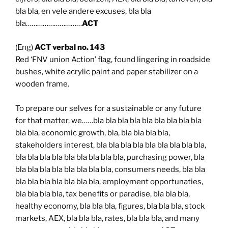
bla bla, en vele andere excuses, bla bla
bla…………………………
ACT
(Eng)
ACT verbal no. 143
Red ‘FNV union Action’ flag, found lingering in roadside
bushes, white acrylic paint and paper stabilizer on a
wooden frame.
To prepare our selves for a sustainable or any future
for that matter, we……bla bla bla bla bla bla bla bla bla
bla bla, economic growth, bla, bla bla bla bla,
stakeholders interest, bla bla bla bla bla bla bla bla bla,
bla bla bla bla bla bla bla bla bla, purchasing power, bla
bla bla bla bla bla bla bla bla, consumers needs, bla bla
bla bla bla bla bla bla bla, employment opportunaties,
bla bla bla bla, tax benefits or paradise, bla bla bla,
healthy economy, bla bla bla, figures, bla bla bla, stock
markets, AEX, bla bla bla, rates, bla bla bla, and many