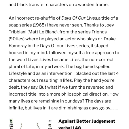
and black transfer characters on a wooden frame.
An incorrect re-shuffle of
Days Of Our Lives,
a title of a
soap series (1965) I have never seen. Thanks to Joey
Tribbiani (Matt Le Blanc), from the series Friends
(90ties) where he played an actor who plays dr. Drake
Ramoray in the Days Of our Lives series, it stayed
hooked in my mind. I allowed myself a free approach to
the word Lives. Lives became Lifes, the non-correct
plural of Life, in my artwork. The bag I used spelled
Lifestyle and as an intervention I blacked out the last 4
characters out resulting in lifes. Play the hand you’re
dealt, they say. But what if we turn the reversed and
incorrect title into a more philosophical direction. How
many lives are remaining in our days? The days are
infinite, but lives in it are diminishing as days go by……..
Against Better Judgement
verbal 148