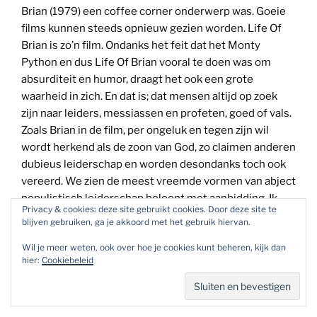
Brian (1979) een coffee corner onderwerp was. Goeie
films kunnen steeds opnieuw gezien worden. Life Of
Brian is zo’n film. Ondanks het feit dat het Monty
Python en dus Life Of Brian vooral te doen was om
absurditeit en humor, draagt het ook een grote
waarheid in zich. En dat is; dat mensen altijd op zoek
zijn naar leiders, messiassen en profeten, goed of vals.
Zoals Brian in de film, per ongeluk en tegen zijn wil
wordt herkend als de zoon van God, zo claimen anderen
dubieus leiderschap en worden desondanks toch ook
vereerd. We zien de meest vreemde vormen van abject
populistisch leiderschap beloont met aanbidding. Ik
Privacy & cookies: deze site gebruikt cookies. Door deze site te
denk dat, dat komt door constante staat van verwarring
blijven gebruiken, ga je akkoord met het gebruik hiervan.
in een verwarrende wereld.
Wil je meer weten, ook over hoe je cookies kunt beheren, kijk dan
hier:
Cookiebeleid
(Eng)
Life Of Brian verbal no 150