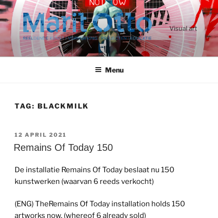
Ga
naar
de
Visual art
inhoud
Menu
TAG:
BLACKMILK
GEPLAATST
12 APRIL 2021
OP
Remains Of Today 150
De installatie Remains Of Today beslaat nu 150
kunstwerken (waarvan 6 reeds verkocht)
(ENG) TheRemains Of Today installation holds 150
artworks now. (whereof 6 already sold)