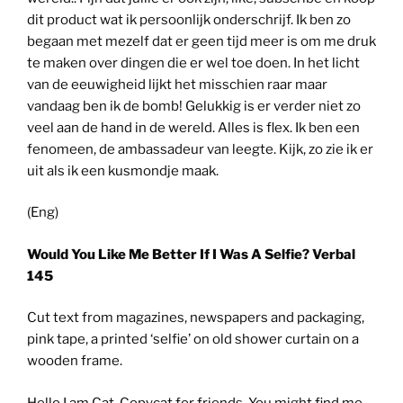
dit product wat ik persoonlijk onderschrijf. Ik ben zo
begaan met mezelf dat er geen tijd meer is om me druk
te maken over dingen die er wel toe doen. In het licht
van de eeuwigheid lijkt het misschien raar maar
vandaag ben ik de bomb! Gelukkig is er verder niet zo
veel aan de hand in de wereld. Alles is flex. Ik ben een
fenomeen, de ambassadeur van leegte. Kijk, zo zie ik er
uit als ik een kusmondje maak.
(Eng)
Would You Like Me Better If I Was A Selfie? Verbal
145
Cut text from magazines, newspapers and packaging,
pink tape, a printed ‘selfie’ on old shower curtain on a
wooden frame.
Hello I am Cat, Copycat for friends. You might find me