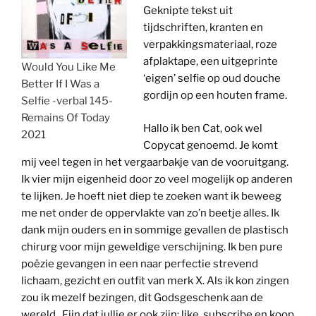
Geknipte tekst uit
tijdschriften, kranten en
verpakkingsmateriaal, roze
afplaktape, een uitgeprinte
Would You Like Me
‘eigen’ selfie op oud douche
Better If I Was a
gordijn op een houten frame.
Selfie -verbal 145-
Remains Of Today
Hallo ik ben Cat, ook wel
2021
Copycat genoemd. Je komt
mij veel tegen in het vergaarbakje van de vooruitgang.
Ik vier mijn eigenheid door zo veel mogelijk op anderen
te lijken. Je hoeft niet diep te zoeken want ik beweeg
me net onder de oppervlakte van zo’n beetje alles. Ik
dank mijn ouders en in sommige gevallen de plastisch
chirurg voor mijn geweldige verschijning. Ik ben pure
poëzie gevangen in een naar perfectie strevend
lichaam, gezicht en outfit van merk X. Als ik kon zingen
zou ik mezelf bezingen, dit Godsgeschenk aan de
wereld.. Fijn dat jullie er ook zijn; like, subscribe en koop