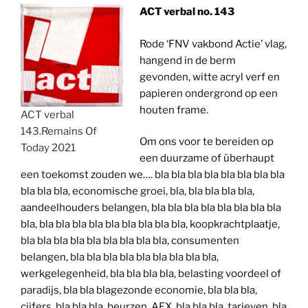
ACT verbal no. 143
Rode ‘FNV vakbond Actie’ vlag,
hangend in de berm
gevonden, witte acryl verf en
papieren ondergrond op een
houten frame.
ACT verbal
143.Remains Of
Om ons voor te bereiden op
Today 2021
een duurzame of überhaupt
een toekomst zouden we…. bla bla bla bla bla bla bla bla
bla bla bla, economische groei, bla, bla bla bla bla,
aandeelhouders belangen, bla bla bla bla bla bla bla bla
bla, bla bla bla bla bla bla bla bla bla, koopkrachtplaatje,
bla bla bla bla bla bla bla bla bla, consumenten
belangen, bla bla bla bla bla bla bla bla bla,
werkgelegenheid, bla bla bla bla, belasting voordeel of
paradijs, bla bla blagezonde economie, bla bla bla,
cijfers, bla bla bla, beurzen, AEX, bla bla bla, tarieven, bla