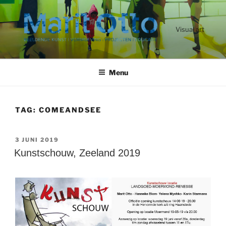
Ga
naar
de
Visual art
inhoud
Menu
TAG:
COMEANDSEE
GEPLAATST
3 JUNI 2019
OP
Kunstschouw, Zeeland 2019