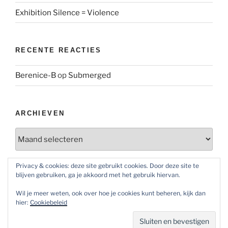
Exhibition Silence = Violence
RECENTE REACTIES
Berenice-B
op
Submerged
ARCHIEVEN
Archieven
Privacy & cookies: deze site gebruikt cookies. Door deze site te
blijven gebruiken, ga je akkoord met het gebruik hiervan.
SOCIAL MEDIA
Wil je meer weten, ook over hoe je cookies kunt beheren, kijk dan
Bekijk
Bekijk
Bekijk
hier:
Cookiebeleid
het
het
het
profiel
profiel
profiel
van
van
van