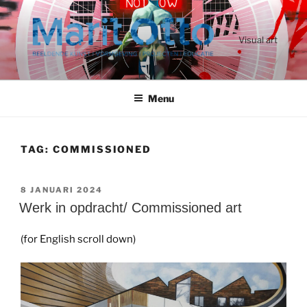
Ga
naar
de
Visual art
inhoud
Menu
TAG:
COMMISSIONED
GEPLAATST
8 JANUARI 2024
OP
Werk in opdracht/ Commissioned art
(for English scroll down)