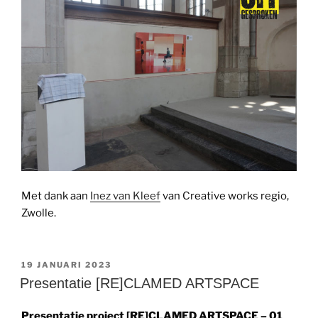
Met dank aan
Inez van Kleef
van Creative works regio,
Zwolle.
GEPLAATST
19 JANUARI 2023
OP
Presentatie [RE]CLAMED ARTSPACE
Presentatie project [RE]CLAMED ARTSPACE – 01