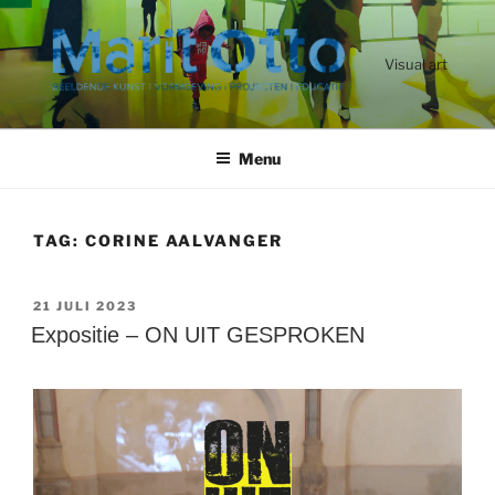
Ga
naar
de
Visual art
inhoud
Menu
TAG:
CORINE AALVANGER
GEPLAATST
21 JULI 2023
OP
Expositie – ON UIT GESPROKEN