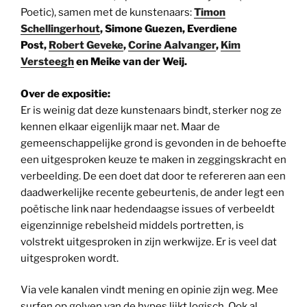
Poetic), samen met de kunstenaars:
Timon
Schellingerhout
, Simone Guezen, Everdiene
Post,
Robert Geveke
,
Corine Aalvanger
,
Kim
Versteegh
en Meike van der Weij.
Over de expositie:
Er is weinig dat deze kunstenaars bindt, sterker nog ze
kennen elkaar eigenlijk maar net. Maar de
gemeenschappelijke grond is gevonden in de behoefte
een uitgesproken keuze te maken in zeggingskracht en
verbeelding. De een doet dat door te refereren aan een
daadwerkelijke recente gebeurtenis, de ander legt een
poëtische link naar hedendaagse issues of verbeeldt
eigenzinnige rebelsheid middels portretten, is
volstrekt uitgesproken in zijn werkwijze. Er is veel dat
uitgesproken wordt.
Via vele kanalen vindt mening en opinie zijn weg. Mee
surfen op golven van de hypes lijkt logisch. Ook al