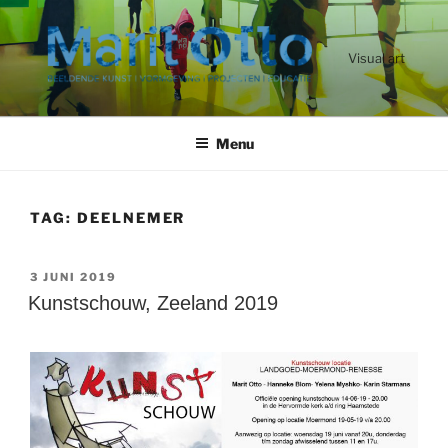
Ga
naar
de
Visual art
inhoud
Menu
TAG:
DEELNEMER
GEPLAATST
3 JUNI 2019
OP
Kunstschouw, Zeeland 2019