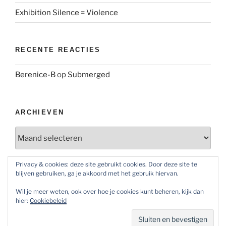
Exhibition Silence = Violence
RECENTE REACTIES
Berenice-B
op
Submerged
ARCHIEVEN
Archieven
Privacy & cookies: deze site gebruikt cookies. Door deze site te
blijven gebruiken, ga je akkoord met het gebruik hiervan.
SOCIAL MEDIA
Wil je meer weten, ook over hoe je cookies kunt beheren, kijk dan
Bekijk
Bekijk
Bekijk
hier:
Cookiebeleid
het
het
het
profiel
profiel
profiel
van
van
van