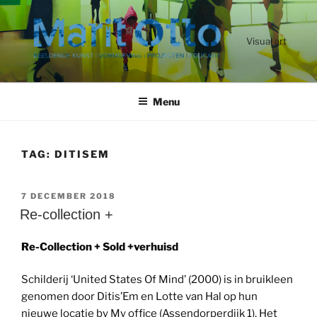
Ga
naar
de
Visual art
inhoud
Menu
TAG:
DITISEM
GEPLAATST
7 DECEMBER 2018
OP
Re-collection +
Re-Collection + Sold +verhuisd
Schilderij ‘United States Of Mind’ (2000) is in bruikleen
genomen door Ditis’Em en Lotte van Hal op hun
nieuwe locatie by My office (Assendorperdijk 1). Het