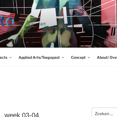
Visual art
ects
Applied Arts/Toegepast
Concept
About/ Ove
Zoeken
. week 03-04
naar: