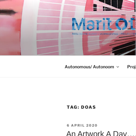
Ga
naar
de
inhoud
Autonomous/ Autonoom
Proj
TAG:
DOAS
GEPLAATST
6 APRIL 2020
OP
An Artwork A Day….