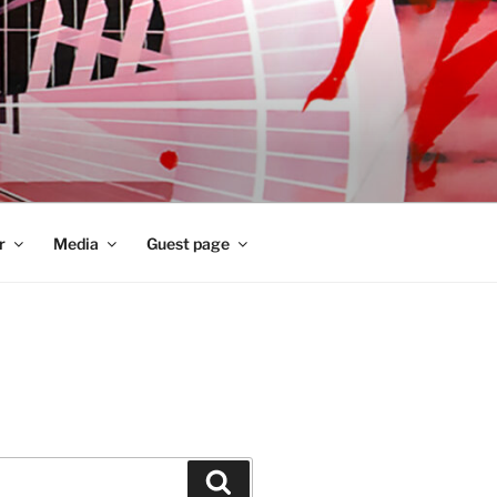
r
Media
Guest page
Zoeken