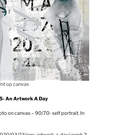
int op canvas
5- An Artwork A Day
to on canvas – 90/70- self portrait. In
/2020/03/23/one-artwork-a-day/
week 2