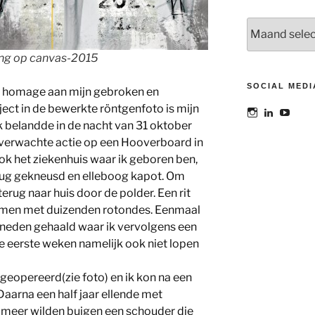
Archieven
ing op canvas-2015
SOCIAL MEDI
n homage aan mijn gebroken en
ect in de bewerkte röntgenfoto is mijn
Bekijk
Bekijk
Bekij
het
het
het
Ik belandde in de nacht van 31 oktober
profiel
profiel
profie
verwachte actie op een Hooverboard in
van
van
van
@maoatelier
Marit
TheAt
ook het ziekenhuis waar ik geboren ben,
op
Otto
op
 rug gekneusd en elleboog kapot. Om
Instagram
op
YouT
LinkedIn
terug naar huis door de polder. Een rit
komen met duizenden rotondes. Eenmaal
beneden gehaald waar ik vervolgens een
e eerste weken namelijk ook niet lopen
eopereerd(zie foto) en ik kon na een
aarna een half jaar ellende met
et meer wilden buigen een schouder die