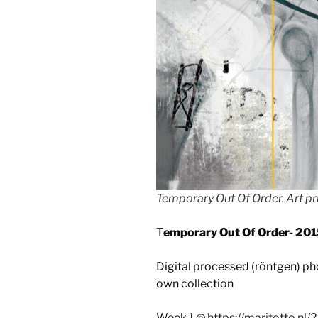
Temporary Out Of Order. Art pr
T
emporary Out Of Order- 201
Digital processed (röntgen) pho
own collection
Week 1 @
https://maritotto.nl