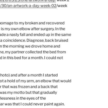
03/30/an-artwork-a-day-week-02
/week
 homage to my broken and recovered
 is my own elbow after surgery. In the
ade a nasty fall and ended up in the same
 a coincidence. Diagnose, back bruised
 in the morning we drove home and
me, my partner collected the bed from
d in this bed for a month. I could not
oto) and after a month I started
got a hold of my arm, an elbow that would
r that was frozen and a back that
y was my motto but that gradually
essness in the eyes of the
ar was that I could never paint again.