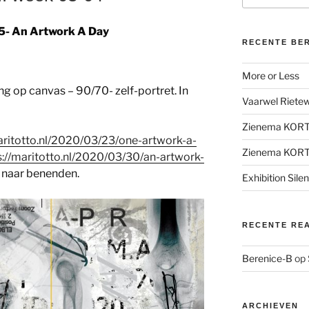
5- An Artwork A Day
RECENTE BE
More or Less
ng op canvas – 90/70- zelf-portret. In
Vaarwel Rietewe
Zienema KOR
aritotto.nl/2020/03/23/one-artwork-a-
Zienema KOR
s://maritotto.nl/2020/03/30/an-artwork-
l naar benenden.
Exhibition Sile
RECENTE RE
Berenice-B
op
ARCHIEVEN