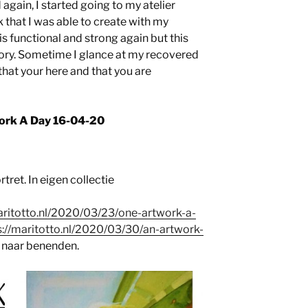
again, I started going to my atelier
k that I was able to create with my
is functional and strong again but this
ry. Sometime I glance at my recovered
that your here and that you are
ork A Day 16-04-20
tret. In eigen collectie
aritotto.nl/2020/03/23/one-artwork-a-
s://maritotto.nl/2020/03/30/an-artwork-
l naar benenden.