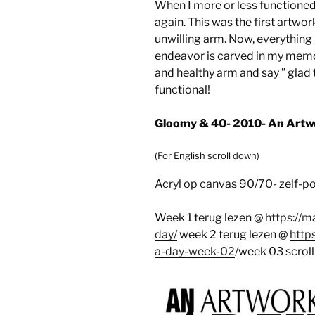
When I more or less functioned 
again. This was the first artwor
unwilling arm. Now, everything 
endeavor is carved in my memo
and healthy arm and say ” glad 
functional!
Gloomy & 40- 2010- An Artw
(For English scroll down)
Acryl op canvas 90/70- zelf-por
Week 1 terug lezen @
https://m
day/
week 2 terug lezen @
http
a-day-week-02
/week 03 scrol