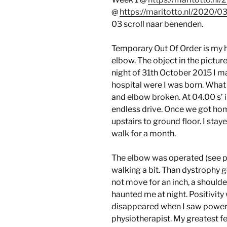
@
https://maritotto.nl/2020/
03 scroll naar benenden.
Temporary Out Of Order is my
elbow. The object in the picture
night of 31th October 2015 I m
hospital were I was born. What
and elbow broken. At 04.00 s’
endless drive. Once we got ho
upstairs to ground floor. I staye
walk for a month.
The elbow was operated (see ph
walking a bit. Than dystrophy 
not move for an inch, a shoulde
haunted me at night. Positivit
disappeared when I saw powerl
physiotherapist. My greatest fe