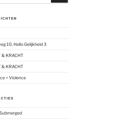
RICHTEN
g 10, Hallo Gelijkheid 3
T & KRACHT
T & KRACHT
nce = Violence
ACTIES
Submerged