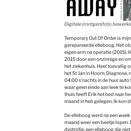
Digitale (rontgen)foto bewerk
Temporary Out Of Order is mij
gerepareerde elleboog. Het obj
eigen arm na operatie (2015). 
2015 door een onzinnige en on
het ziekenhuis. Heel toevallig 
het St Jan in Hoorn. Diagnose,
04.00 s’nachts in de huur auto 
waar geen einde aan leek te 
thuis heeft Erik het bed naar 
maand in heb gelegen. Ik kon d
De elleboog werd na een week g
maand weer een beetje lopen. D
dystrofie, een elleboog die ni