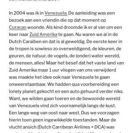
In 2004 was ik in
Venezuela.
De aanleiding was een
bezoek aan een vriendin die op dat moment op
Curacao
woonde. Als kind droomde ik er al van om een
keer naar
Zuid Amerika
te gaan. Nu waren we al in de
Dutch Caraiben en dat is al geweldig. De eerste keer in
de tropen is sowieso zo overweldigend, de kleuren, de
geuren, de natuur, de vogels, de (onder) water wereld,
de mensen, alles! Maar het besef dat het vaste land van
Zuid Amerika maar 1 uur vliegen van ons verwijderd
was maakte het idee ook naar Venezuela te gaan
onweerstaanbaar. We hadden qua voorbereiding een
lonely planet gekocht en een auto gehuurd verder niks.
Want, we wilden gaan toeren en de bewoonde wereld
van Venezuela vind zich voornamelijk langs de kust.
Een lange weg van oost naar west. Dus we voorzagen
hierin toen geen ingewikkelde toestanden. Maar de
vlucht ansich (Dutch Carribean Airlines > DCA) was