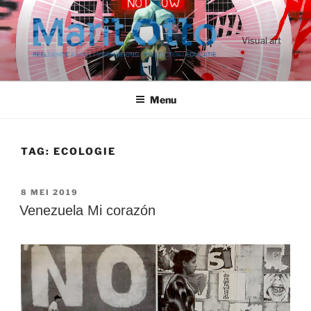
Ga
naar
de
Visual art
inhoud
Menu
TAG:
ECOLOGIE
GEPLAATST
8 MEI 2019
OP
Venezuela Mi corazón