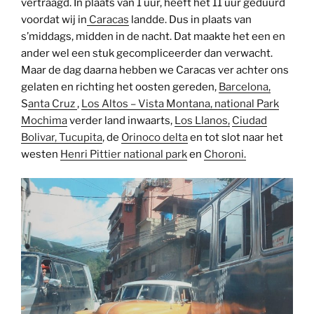
vertraagd. In plaats van 1 uur, heeft het 11 uur geduurd
voordat wij in
Caracas
landde. Dus in plaats van
s’middags, midden in de nacht. Dat maakte het een en
ander wel een stuk gecompliceerder dan verwacht.
Maar de dag daarna hebben we Caracas ver achter ons
gelaten en richting het oosten gereden,
Barcelona,
S
anta Cruz
,
Los Altos – Vista Montana,
national Park
Mochima
verder land inwaarts,
Los Llanos,
Ciudad
Bolivar,
Tucupita
, de
Orinoco delta
en tot slot naar het
westen
Henri Pittier national park
en
Choroni.