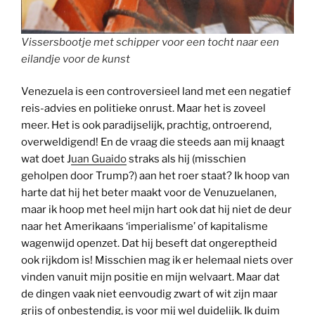
Vissersbootje met schipper voor een tocht naar een
eilandje voor de kunst
Venezuela is een controversieel land met een negatief
reis-advies en politieke onrust. Maar het is zoveel
meer. Het is ook paradijselijk, prachtig, ontroerend,
overweldigend! En de vraag die steeds aan mij knaagt
wat doet J
uan Guaido
straks als hij (misschien
geholpen door Trump?) aan het roer staat? Ik hoop van
harte dat hij het beter maakt voor de Venuzuelanen,
maar ik hoop met heel mijn hart ook dat hij niet de deur
naar het Amerikaans ‘imperialisme’ of kapitalisme
wagenwijd openzet. Dat hij beseft dat ongereptheid
ook rijkdom is! Misschien mag ik er helemaal niets over
vinden vanuit mijn positie en mijn welvaart. Maar dat
de dingen vaak niet eenvoudig zwart of wit zijn maar
grijs of onbestendig, is voor mij wel duidelijk. Ik duim