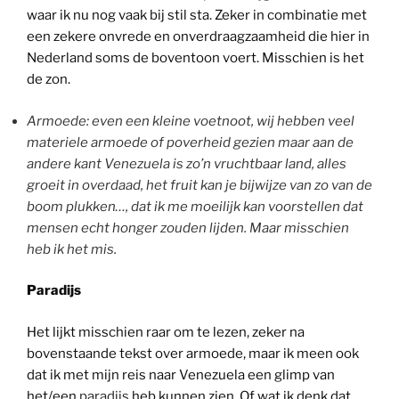
waar ik nu nog vaak bij stil sta. Zeker in combinatie met
een zekere onvrede en onverdraagzaamheid die hier in
Nederland soms de boventoon voert. Misschien is het
de zon.
Armoede: even een kleine voetnoot, wij hebben veel
materiele armoede of poverheid gezien maar aan de
andere kant Venezuela is zo’n vruchtbaar land, alles
groeit in overdaad, het fruit kan je bijwijze van zo van de
boom plukken…, dat ik me moeilijk kan voorstellen dat
mensen echt honger zouden lijden. Maar misschien
heb ik het mis.
Paradijs
Het lijkt misschien raar om te lezen, zeker na
bovenstaande tekst over armoede, maar ik meen ook
dat ik met mijn reis naar Venezuela een glimp van
het/een
paradijs
heb kunnen zien. Of wat ik denk dat