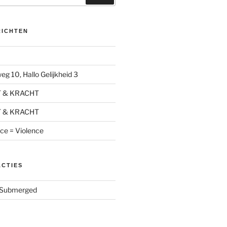
RICHTEN
g 10, Hallo Gelijkheid 3
T & KRACHT
T & KRACHT
nce = Violence
ACTIES
Submerged