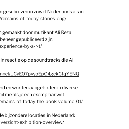
jn geschreven in zowel Nederlands als in
l/remains-of-today-stories-eng/
n gemaakt door muzikant Ali Reza
 beheer gepubliceerd zijn:
experience-by-a-r-t/
in reactie op de soundtracks die Ali
hannel/UCyEO7pyyoEpO4gckCfqYENQ
erd en worden aangeboden in diverse
il me als je een exemplaar wilt
l/remains-of-today-the-book-volume-01/
de bijzondere locaties in Nederland:
-overzicht-exhibition-overview/