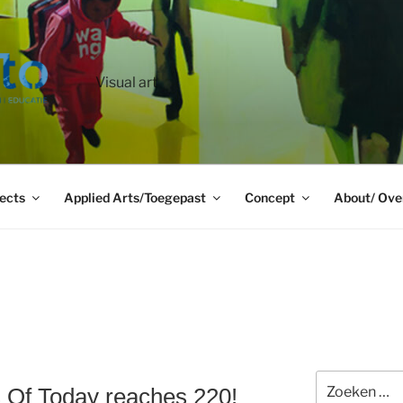
Visual art
ects
Applied Arts/Toegepast
Concept
About/ Ove
Zoeken
s Of Today reaches 220!
naar: