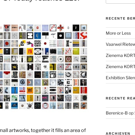
RECENTE BE
More or Less
Vaarwel Rietewe
Zienema KOR
Zienema KOR
Exhibition Sile
RECENTE RE
Berenice-B
op
l artworks, together it fills an area of
ARCHIEVEN