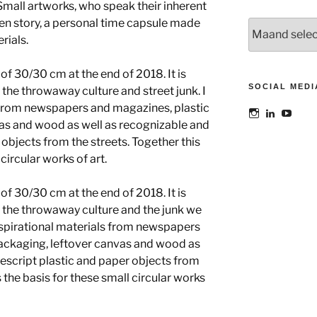
mall artworks, who speak their inherent
ten story, a personal time capsule made
Archieven
rials.
f 30/30 cm at the end of 2018. It is
SOCIAL MEDI
 the throwaway culture and street junk. I
s from newspapers and magazines, plastic
Bekijk
Bekijk
Bekij
as and wood as well as recognizable and
het
het
het
profiel
profiel
profie
objects from the streets. Together this
van
van
van
circular works of art.
@maoatelier
Marit
TheAt
op
Otto
op
Instagram
op
YouT
f 30/30 cm at the end of 2018. It is
LinkedIn
t the throwaway culture and the junk we
 inspirational materials from newspapers
packaging, leftover canvas and wood as
escript plastic and paper objects from
 the basis for these small circular works