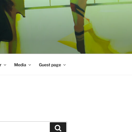
r
Media
Guest page
Zoeken