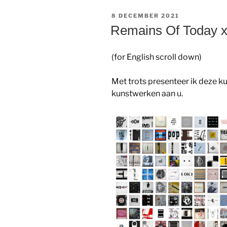
GEPLAATST
8 DECEMBER 2021
OP
Remains Of Today x
(for English scroll down)
Met trots presenteer ik deze k
kunstwerken aan u.