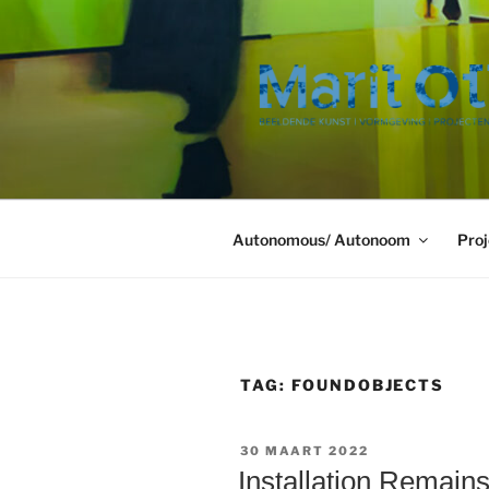
Ga
naar
de
inhoud
Autonomous/ Autonoom
Proj
TAG:
FOUNDOBJECTS
GEPLAATST
30 MAART 2022
OP
Installation Remain